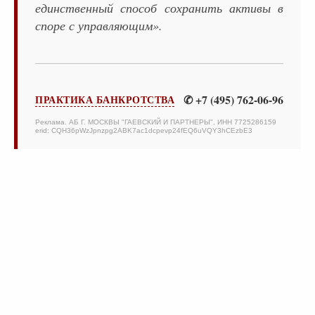
единственный способ сохранить активы в
споре с управляющим».
✆ +7 (495) 762-06-96
ПРАКТИКА БАНКРОТСТВА
Реклама. АБ Г. МОСКВЫ "ГАЕВСКИЙ И ПАРТНЕРЫ", ИНН 7725286159
erid: CQH36pWzJpnzpg2ABK7ac1dcpevp24fEQ6uVQY3hCEzbE3