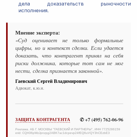
дела доказательств рыночности
исполнения.
Мнение эксперта:
«Суд оценивает не только формальные
цифры, но и контекст сделки. Если удается
доказать, что контрагент принял на себя
риски должника, которые тот сам не мог
нести, сделка признается законной».
Гаевский Сергей Владимирович
Адвокат, к.ю.н.
✆ +7 (495) 762-06-96
ЗАЩИТА КОНТРАГЕНТА
Реклама. АБ Г. МОСКВЫ "ГАЕВСКИЙ И ПАРТНЕРЫ", ИНН 7725286159
erid: CQH36pWzJpnzpg2ABK7ac1dcpevp24fEQ6uVQY3hCEzbE3