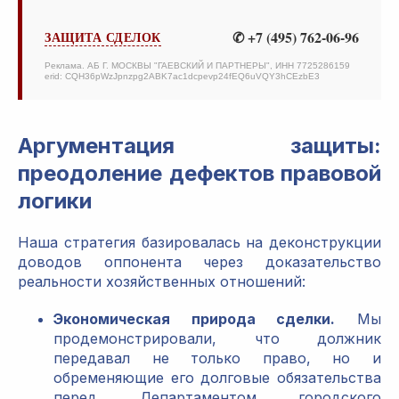
✆ +7 (495) 762-06-96
ЗАЩИТА СДЕЛОК
Реклама. АБ Г. МОСКВЫ "ГАЕВСКИЙ И ПАРТНЕРЫ", ИНН 7725286159
erid: CQH36pWzJpnzpg2ABK7ac1dcpevp24fEQ6uVQY3hCEzbE3
Аргументация защиты:
преодоление дефектов правовой
логики
Наша стратегия базировалась на деконструкции
доводов оппонента через доказательство
реальности хозяйственных отношений:
Экономическая природа сделки.
Мы
продемонстрировали, что должник
передавал не только право, но и
обременяющие его долговые обязательства
перед Департаментом городского