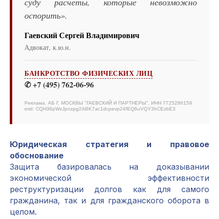
суду расчеты, которые невозможно
оспорить».
Гаевский Сергей Владимирович
Адвокат, к.ю.н.
БАНКРОТСТВО ФИЗИЧЕСКИХ ЛИЦ
✆ +7 (495) 762-06-96
Реклама. АБ Г. МОСКВЫ "ГАЕВСКИЙ И ПАРТНЕРЫ", ИНН 7725286159
erid: CQH36pWzJpnzpg2ABK7ac1dcpevp24fEQ6uVQY3hCEzbE3
Юридическая стратегия и правовое
обоснование
Защита базировалась на доказывании
экономической эффективности
реструктуризации долгов как для самого
гражданина, так и для гражданского оборота в
целом.