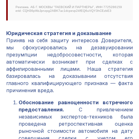
Реклама. АБ Г. МОСКВЫ "ГАЕВСКИЙ И ПАРТНЕРЫ", ИНН 7725286159
erid: CQH36pWzJpnzpg2ABK7ac1dcpevp24fEQ6uVQY3hCEzbE3
Юридическая стратегия и доказывание
Приняв на себя защиту интересов Доверителя,
мы сфокусировались на дезавуировании
презумпции недобросовестности, которая
автоматически возникает при сделках с
аффилированными лицами. Наша стратегия
базировалась на доказывании отсутствия
главного квалифицирующего признака — факта
причинения вреда.
Обоснование равноценности встречного
предоставления.
С привлечением
независимых экспертов-техников была
проведена ретроспективная оценка
рыночной стоимости автомобиля на дату
совершения сделки с учетом его