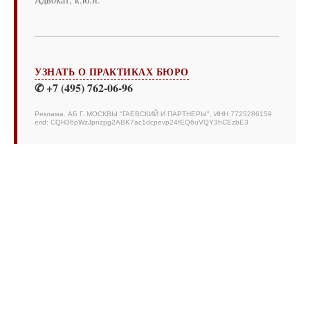
УЗНАТЬ О ПРАКТИКАХ БЮРО
✆ +7 (495) 762-06-96
Реклама. АБ Г. МОСКВЫ "ГАЕВСКИЙ И ПАРТНЕРЫ", ИНН 7725286159
erid: CQH36pWzJpnzpg2ABK7ac1dcpevp24fEQ6uVQY3hCEzbE3