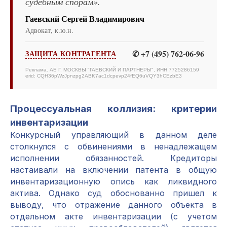
судебным спорам».
Гаевский Сергей Владимирович
Адвокат, к.ю.н.
✆ +7 (495) 762-06-96
ЗАЩИТА КОНТРАГЕНТА
Реклама. АБ Г. МОСКВЫ "ГАЕВСКИЙ И ПАРТНЕРЫ", ИНН 7725286159
erid: CQH36pWzJpnzpg2ABK7ac1dcpevp24fEQ6uVQY3hCEzbE3
Процессуальная коллизия: критерии
инвентаризации
Конкурсный управляющий в данном деле
столкнулся с обвинениями в ненадлежащем
исполнении обязанностей. Кредиторы
настаивали на включении патента в общую
инвентаризационную опись как ликвидного
актива. Однако суд обоснованно пришел к
выводу, что отражение данного объекта в
отдельном акте инвентаризации (с учетом