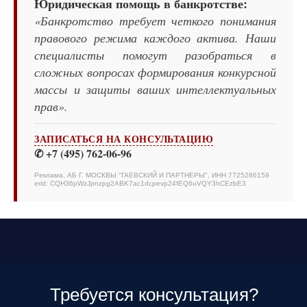
Юридическая помощь в банкротстве:
«Банкротство требует четкого понимания
правового режима каждого актива. Наши
специалисты помогут разобраться в
сложных вопросах формирования конкурсной
массы и защиты ваших интеллектуальных
прав».
ЗАПИСАТЬСЯ НА КОНСУЛЬТАЦИЮ
✆ +7 (495) 762-06-96
Реклама. АБ Г. МОСКВЫ "ГАЕВСКИЙ И ПАРТНЕРЫ", ИНН 7725286159
erid: CQH36pWzJpnzpg2ABK7ac1dcpevp24fEQ6uVQY3hCEzbE3
Требуется консультация?