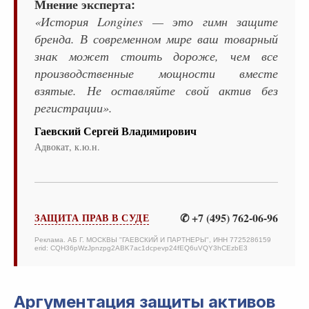
Мнение эксперта:
«История Longines — это гимн защите
бренда. В современном мире ваш товарный
знак может стоить дороже, чем все
производственные мощности вместе
взятые. Не оставляйте свой актив без
регистрации».
Гаевский Сергей Владимирович
Адвокат, к.ю.н.
✆ +7 (495) 762-06-96
ЗАЩИТА ПРАВ В СУДЕ
Реклама. АБ Г. МОСКВЫ "ГАЕВСКИЙ И ПАРТНЕРЫ", ИНН 7725286159
erid: CQH36pWzJpnzpg2ABK7ac1dcpevp24fEQ6uVQY3hCEzbE3
Аргументация защиты активов