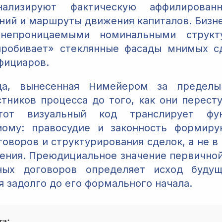
нализируют фактическую аффилированн
ний и маршруты движения капиталов. Бизн
непроницаемыми номинальными структ
пробивает» стеклянные фасады мнимых с
фициаров.
а, вынесенная Нимейером за пределы
стников процесса до того, как они пересту
Этот визуальный код транслирует фун
иому: правосудие и законность формиру
говоров и структурирования сделок, а не в
ления. Преюдициальное значение первично
ных договоров определяет исход будущ
 задолго до его формального начала.
та: