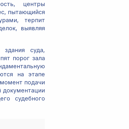
ость, центры
ес, пытающийся
урами, терпит
делок, выявляя
 здания суда,
пят порог зала
даментальную
ются на этапе
 момент подачи
й документации
его судебного