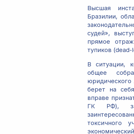
Высшая инста
Бразилии, обл
законодательн
судей», выст
прямое отраж
тупиков (dead-l
В ситуации, 
общее собра
юридического 
берет на себ
вправе призна
ГК РФ), за
заинтересова
токсичного у
экономический