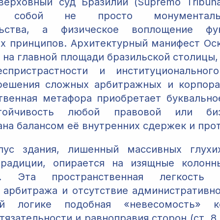
ерховный суд Бразилии (Supremo Tribunal
ет собой не просто монументал
льства, а физическое воплощение фу
х принципов. Архитектурный манифест Ос
 на главной площади бразильской столицы,
спристрастности и институциональног
зрешения сложных арбитражных и корпора
твенная метафора приобретает буквальн
стойчивость любой правовой или бизн
на балансом её внутренних сдержек и про
пус здания, лишенный массивных глухи
традиции, опирается на изящные колонн
. Эта пространственная легкость с
 арбитража и отсутствие административно
ной логике подобная «невесомость» к
язательности и равноправия сторон (ст. 8,