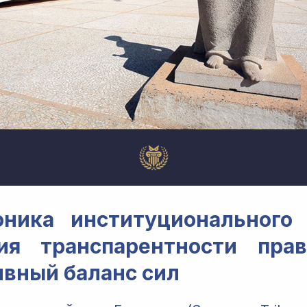
оника институционального 
ия транспарентности пра
ивный баланс сил