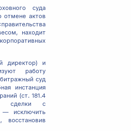
рховного суда
о отмене актов
«правительства
есом, находит
корпоративных
й директор) и
изуют работу
рбитражный суд
ная инстанция
ний (ст. 181.4
ли сделки с
х — исключить
, восстановив