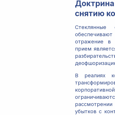
Доктрина
снятию к
Стеклянные 
обеспечивают
отражение в 
прием являетс
разбиратель
деофшоризацию
В реалиях к
трансформиров
корпоративной
ограничиваю
рассмотрении
убытков с кон