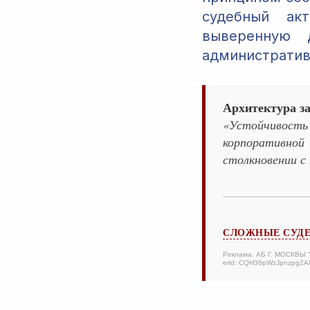
судебный ак
выверенную 
административ
Архитектура з
«Устойчивост
корпоративно
столкновении с
СЛОЖНЫЕ СУД
Реклама. АБ Г. МОСКВЫ
erid: CQH36pWzJpnzpg2