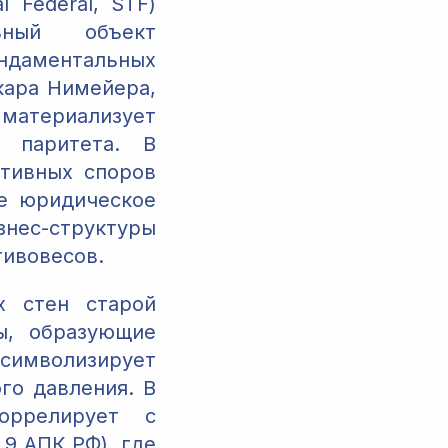
 Federal, STF)
ьный объект
ндаментальных
кара Нимейера,
 материализует
о паритета. В
тивных споров
ое юридическое
ес-структуры
тивовесов.
х стен старой
ы, образующие
имволизирует
го давления. В
оррелирует с
 9 АПК РФ), где