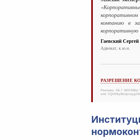
«Корпоративн
корпоративном 
компанию в за
корпоративную 
Гаевский Сергей
Адвокат, к.ю.н.
РАЗРЕШЕНИЕ К
Реклама. АБ Г. МОСКВЫ
erid: CQH36pWzJpnzpg2
Институ
нормоконт