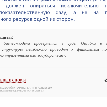
т должен опираться исключительно н
доказательственную базу, а не на тя
ного ресурса одной из сторон.
ащиты:
ь бизнес-модели проверяется в суде. Ошибки в к
й структуры неизбежно приводят к фатальным по
 контрагентами или государством».
✆
ЕБНЫЕ СПОРЫ
 "ГАЕВСКИЙ И ПАРТНЕРЫ", ИНН 7725286159
ABK7ac1dcpevp24fEQ6uVQY3hCEzbE3