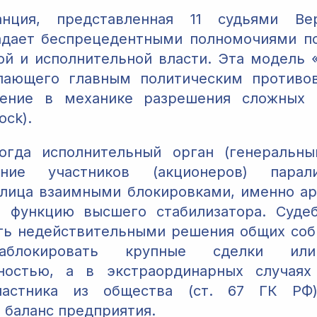
нция, представленная 11 судьями Ве
адает беспрецедентными полномочиями п
ой и исполнительной власти. Эта модель 
упающего главным политическим противов
ение в механике разрешения сложных 
ock).
когда исполнительный орган (генеральны
ние участников (акционеров) парал
лица взаимными блокировками, именно а
я функцию высшего стабилизатора. Судеб
ть недействительными решения общих собра
блокировать крупные сделки и
нностью, а в экстраординарных случая
частника из общества (ст. 67 ГК РФ)
 баланс предприятия.