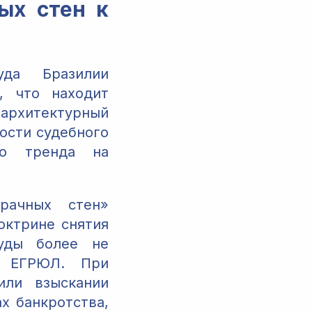
ых стен к
уда Бразилии
, что находит
архитектурный
ости судебного
го тренда на
рачных стен»
октрине снятия
 Суды более не
з ЕГРЮЛ. При
или взыскании
х банкротства,