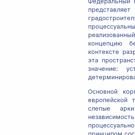
Федеральный в
представля
градостроите
процессуальны
реализованный
концепцию бе
контексте ра
эта пространс
значение: у
детерминирова
Основной кор
европейской 
слепые арки
независимость
процессуаль
принципом сост