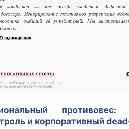
ый конфликт — это всегда следствие дефектов
договоре. Игнорирование механизмов разрешения дедл
ложника амбиций её учредителей. Мы выстраиваем
броню».
 Владимирович
✆
ОРПОРАТИВНЫХ СПОРОВ
 "ГАЕВСКИЙ И ПАРТНЕРЫ", ИНН 7725286159
ABK7ac1dcpevp24fEQ6uVQY3hCEzbE3
циональный противовес: 
роль и корпоративный dead