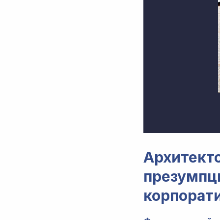
Архитект
презумпц
корпорат