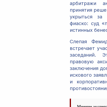
арбитражи а
принятия реше
укрыться за 
фиаско: суд «
истинных бене
Слепая Фемид
встречает уча
заседаний. 
правовую акс
заключения до
искового заяв
и корпоратив
противостояния
Мнение экспер