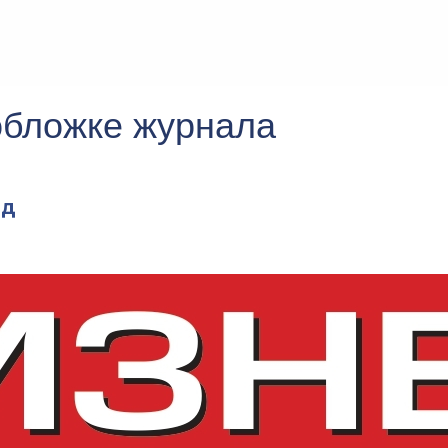
обложке журнала
од