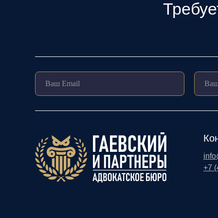
Требуе
Ко
inf
+7 