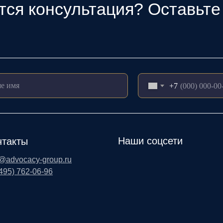
тся консультация? Оставьте 
+7
Наши соцсети
нтакты
o@advocacy-group.ru
(495) 762-06-96