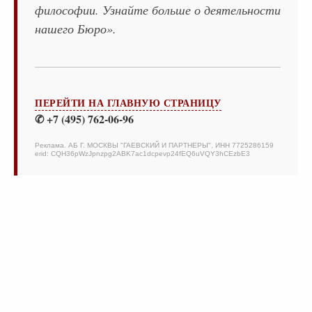
философии. Узнайте больше о деятельности
нашего Бюро».
ПЕРЕЙТИ НА ГЛАВНУЮ СТРАНИЦУ
✆ +7 (495) 762-06-96
Реклама. АБ Г. МОСКВЫ "ГАЕВСКИЙ И ПАРТНЕРЫ", ИНН 7725286159
erid: CQH36pWzJpnzpg2ABK7ac1dcpevp24fEQ6uVQY3hCEzbE3