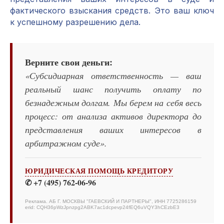
фактического взыскания средств. Это ваш ключ
к успешному разрешению дела.
Верните свои деньги:
«Субсидиарная ответственность — ваш
реальный шанс получить оплату по
безнадежным долгам. Мы берем на себя весь
процесс: от анализа активов директора до
представления ваших интересов в
арбитражном суде».
ЮРИДИЧЕСКАЯ ПОМОЩЬ КРЕДИТОРУ
✆ +7 (495) 762-06-96
Реклама. АБ Г. МОСКВЫ "ГАЕВСКИЙ И ПАРТНЕРЫ", ИНН 7725286159
erid: CQH36pWzJpnzpg2ABK7ac1dcpevp24fEQ6uVQY3hCEzbE3