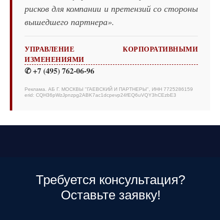
рисков для компании и претензий со стороны
вышедшего партнера».
УПРАВЛЕНИЕ КОРПОРАТИВНЫМИ
ИЗМЕНЕНИЯМИ
✆ +7 (495) 762-06-96
Реклама. АБ Г. МОСКВЫ "ГАЕВСКИЙ И ПАРТНЕРЫ", ИНН 7725286159
erid: CQH36pWzJpnzpg2ABK7ac1dcpevp24fEQ6uVQY3hCEzbE3
Требуется консультация?
Оставьте заявку!