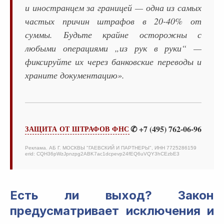
и иностранцем за границей — одна из самых
частых причин штрафов в 20-40% от
суммы. Будьте крайне осторожны с
любыми операциями „из рук в руки“ —
фиксируйте их через банковские переводы и
храните документацию».
✆ +7 (495) 762-06-96
ЗАЩИТА ОТ ШТРАФОВ ФНС
Реклама. АБ Г. МОСКВЫ "ГАЕВСКИЙ И ПАРТНЕРЫ", ИНН 7725286159
erid: CQH36pWzJpnzpg2ABK7ac1dcpevp24fEQ6uVQY3hCEzbE3
Есть ли выход? Закон
предусматривает исключения и