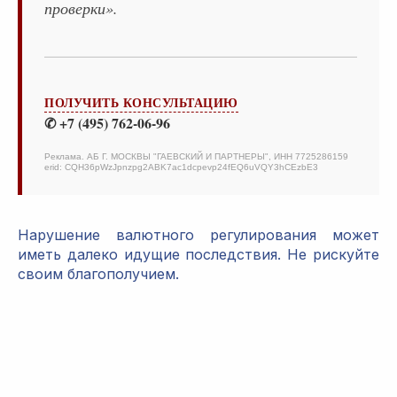
проверки».
ПОЛУЧИТЬ КОНСУЛЬТАЦИЮ
✆ +7 (495) 762-06-96
Реклама. АБ Г. МОСКВЫ "ГАЕВСКИЙ И ПАРТНЕРЫ", ИНН 7725286159
erid: CQH36pWzJpnzpg2ABK7ac1dcpevp24fEQ6uVQY3hCEzbE3
Нарушение валютного регулирования может
иметь далеко идущие последствия. Не рискуйте
своим благополучием.