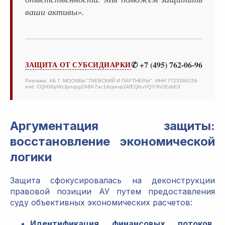
ваши активы».
✆ +7 (495) 762-06-96
ЗАЩИТА ОТ СУБСИДИАРКИ
Реклама. АБ Г. МОСКВЫ "ГАЕВСКИЙ И ПАРТНЕРЫ", ИНН 7725286159
erid: CQH36pWzJpnzpg2ABK7ac1dcpevp24fEQ6uVQY3hCEzbE3
Аргументация защиты:
восстановление экономической
логики
Защита сфокусировалась на деконструкции
правовой позиции АУ путем предоставления
суду объективных экономических расчетов:
Идентификация финансовых потоков.