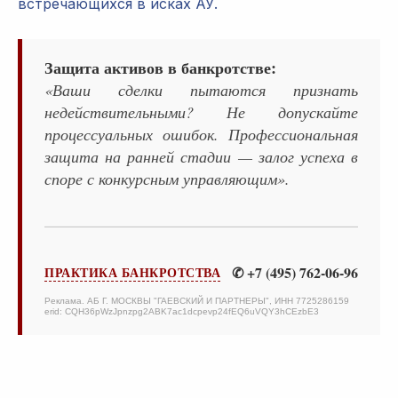
встречающихся в исках АУ.
Защита активов в банкротстве:
«Ваши сделки пытаются признать
недействительными? Не допускайте
процессуальных ошибок. Профессиональная
защита на ранней стадии — залог успеха в
споре с конкурсным управляющим».
✆ +7 (495) 762-06-96
ПРАКТИКА БАНКРОТСТВА
Реклама. АБ Г. МОСКВЫ "ГАЕВСКИЙ И ПАРТНЕРЫ", ИНН 7725286159
erid: CQH36pWzJpnzpg2ABK7ac1dcpevp24fEQ6uVQY3hCEzbE3