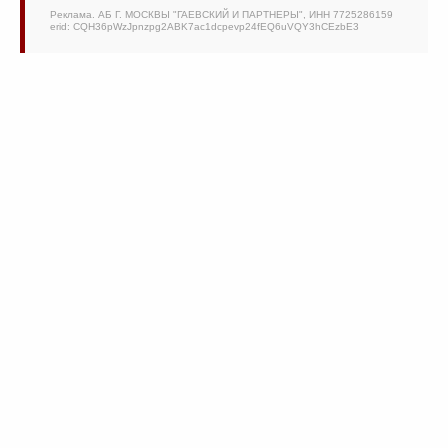
Реклама. АБ Г. МОСКВЫ "ГАЕВСКИЙ И ПАРТНЕРЫ", ИНН 7725286159
erid: CQH36pWzJpnzpg2ABK7ac1dcpevp24fEQ6uVQY3hCEzbE3