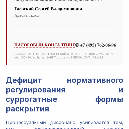
Гаевский Сергей Владимирович
Адвокат, к.ю.н.
✆ +7 (495) 762-06-96
НАЛОГОВЫЙ КОНСАЛТИНГ
Реклама. АБ Г. МОСКВЫ "ГАЕВСКИЙ И ПАРТНЕРЫ", ИНН 7725286159
erid: CQH36pWzJpnzpg2ABK7ac1dcpevp24fEQ6uVQY3hCEzbE3
Дефицит нормативного
регулирования и
суррогатные формы
раскрытия
Процессуальный диссонанс усиливается тем,
что специализированный порядок