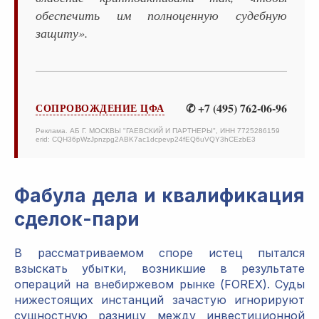
обеспечить им полноценную судебную
защиту».
✆ +7 (495) 762-06-96
СОПРОВОЖДЕНИЕ ЦФА
Реклама. АБ Г. МОСКВЫ "ГАЕВСКИЙ И ПАРТНЕРЫ", ИНН 7725286159
erid: CQH36pWzJpnzpg2ABK7ac1dcpevp24fEQ6uVQY3hCEzbE3
Фабула дела и квалификация
сделок-пари
В рассматриваемом споре истец пытался
взыскать убытки, возникшие в результате
операций на внебиржевом рынке (FOREX). Суды
нижестоящих инстанций зачастую игнорируют
сущностную разницу между инвестиционной