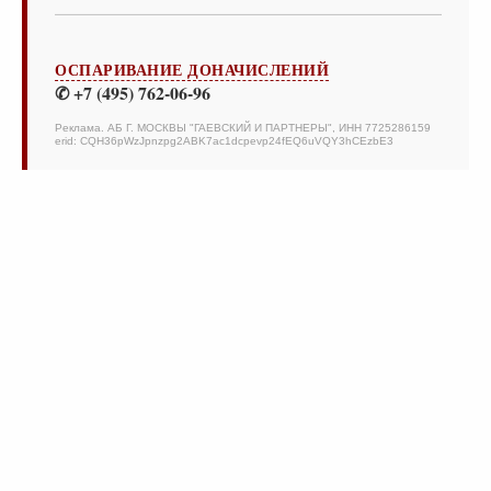
ОСПАРИВАНИЕ ДОНАЧИСЛЕНИЙ
✆ +7 (495) 762-06-96
Реклама. АБ Г. МОСКВЫ "ГАЕВСКИЙ И ПАРТНЕРЫ", ИНН 7725286159
erid: CQH36pWzJpnzpg2ABK7ac1dcpevp24fEQ6uVQY3hCEzbE3