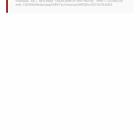
Реклама. АБ Г. МОСКВЫ "ГАЕВСКИЙ И ПАРТНЕРЫ", ИНН 7725286159
erid: CQH36pWzJpnzpg2ABK7ac1dcpevp24fEQ6uVQY3hCEzbE3