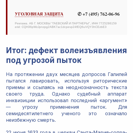
✆ +7 (495) 762-06-96
УГОЛОВНАЯ ЗАЩИТА
Реклама. АБ Г. МОСКВЫ "ГАЕВСКИЙ И ПАРТНЕРЫ", ИНН 7725286159
erid: CQH36pWzJpnzpg2ABK7ac1dcpevp24fEQ6uVQY3hCEzbE3
Итог: дефект волеизъявления
под угрозой пыток
На протяжении двух месяцев допросов Галилей
пытался лавировать, используя риторические
приемы и ссылаясь на неоднозначность текста
своего труда. Однако судебный аппарат
инквизиции использовал последний «аргумент»
— угрозу применения пыток. Для
семидесятилетнего ученого это означало
неизбежную смерть.
22 июня 1633 года в церкви Санта-Мария-сопра-