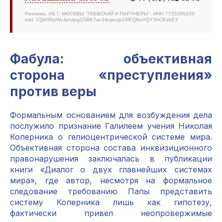
Реклама. АБ Г. МОСКВЫ "ГАЕВСКИЙ И ПАРТНЕРЫ", ИНН 7725286159
erid: CQH36pWzJpnzpg2ABK7ac1dcpevp24fEQ6uVQY3hCEzbE3
Фабула: объективная
сторона «преступления»
против веры
Формальным основанием для возбуждения дела
послужило признание Галилеем учения Николая
Коперника о гелиоцентрической системе мира.
Объективная сторона состава инквизиционного
правонарушения заключалась в публикации
книги «Диалог о двух главнейших системах
мира», где автор, несмотря на формальное
следование требованию Папы представить
систему Коперника лишь как гипотезу,
фактически привел неопровержимые