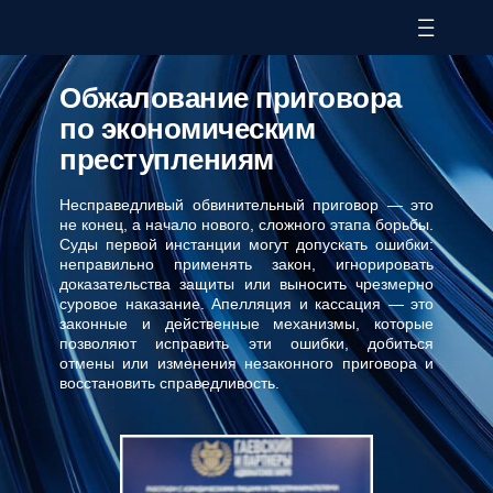
Обжалование приговора
по экономическим
преступлениям
Несправедливый обвинительный приговор — это
не конец, а начало нового, сложного этапа борьбы.
Суды первой инстанции могут допускать ошибки:
неправильно применять закон, игнорировать
доказательства защиты или выносить чрезмерно
суровое наказание. Апелляция и кассация — это
законные и действенные механизмы, которые
позволяют исправить эти ошибки, добиться
отмены или изменения незаконного приговора и
восстановить справедливость.