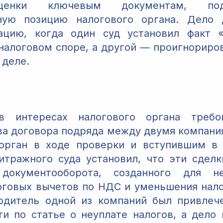
ценки ключевым документам, под
ную позицию налогового органа. Дело 
ацию, когда один суд установил факт «
 налоговом споре, а другой — проигнориро
 деле.
в интересах налогового органа требо
а договора подряда между двумя компани
орган в ходе проверки и вступившим в 
тражного суда установил, что эти сдел
документооборота, созданного для не
оговых вычетов по НДС и уменьшения нало
одитель одной из компаний был привлече
ти по статье о неуплате налогов, а дело