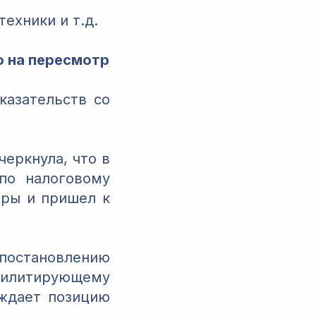
ехники и т.д.
о на пересмотр
казательств со
еркнула, что в
по налоговому
оры и пришел к
остановлению
билитирующему
рждает позицию