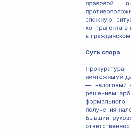
правовой о
противополож
сложную ситу
контрагента в
в гражданском
Суть спора
Прокуратура 
ничтожными дв
— налоговый 
решением арби
формального 
получения нал
Бывший руков
ответственнос