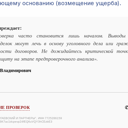
ющему основанию (возмещение ущерба).
преждает:
роверка часто становится лишь началом. Выводы
делок могут лечь в основу уголовного дела или граж
ности договоров. Не дожидайтесь критической точ
щиту на этапе предпроверочного анализа».
 Владимирович
✆
Е ПРОВЕРОК
 "ГАЕВСКИЙ И ПАРТНЕРЫ", ИНН 7725286159
ABK7ac1dcpevp24fEQ6uVQY3hCEzbE3