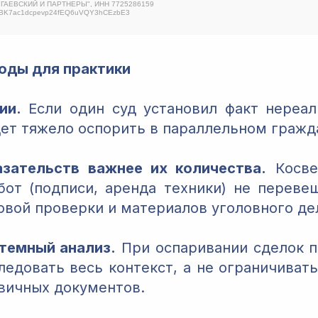
 "ГАЕВСКИЙ И ПАРТНЕРЫ", ИНН 7725286159
ABK7ac1dcpevp24fEQ6uVQY3hCEzbE3
оды для практики
ии.
Если один суд установил факт нереал
дет тяжело оспорить в параллельном гражд
азательств важнее их количества.
Косве
бот (подписи, аренда техники) не перев
овой проверки и материалов уголовного де
темный анализ.
При оспаривании сделок по
следовать весь контекст, а не ограничиват
вичных документов.