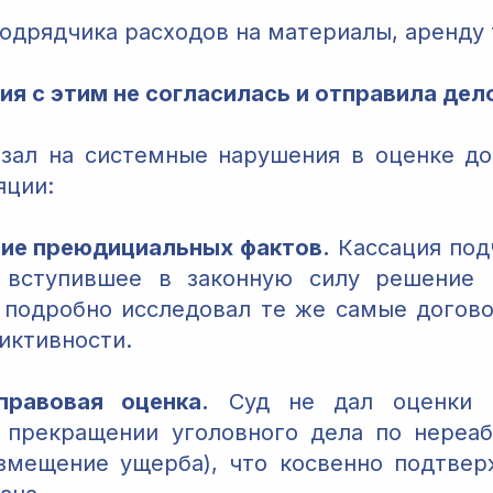
одрядчика расходов на материалы, аренду т
ия с этим не согласилась и отправила дел
азал на системные нарушения в оценке до
яции:
ие преюдициальных фактов.
Кассация подч
 вступившее в законную силу решение 
д подробно исследовал те же самые догов
иктивности.
правовая оценка.
Суд не дал оценки п
о прекращении уголовного дела по нереа
змещение ущерба), что косвенно подтве