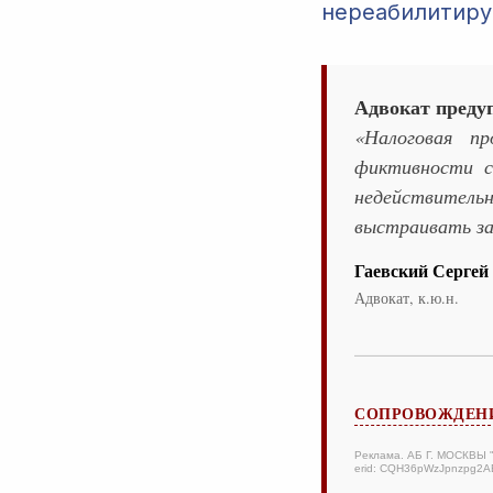
нереабилитиру
Адвокат преду
«Налоговая п
фиктивности с
недействитель
выстраивать за
Гаевский Сергей
Адвокат, к.ю.н.
СОПРОВОЖДЕНИ
Реклама. АБ Г. МОСКВЫ
erid: CQH36pWzJpnzpg2