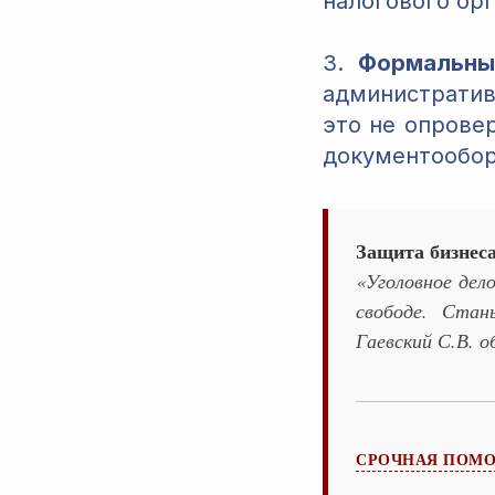
налогового орг
3.
Формальны
административ
это не опрове
документообор
Защита бизнеса
«Уголовное дело
свободе. Стан
Гаевский С.В. о
СРОЧНАЯ ПОМО