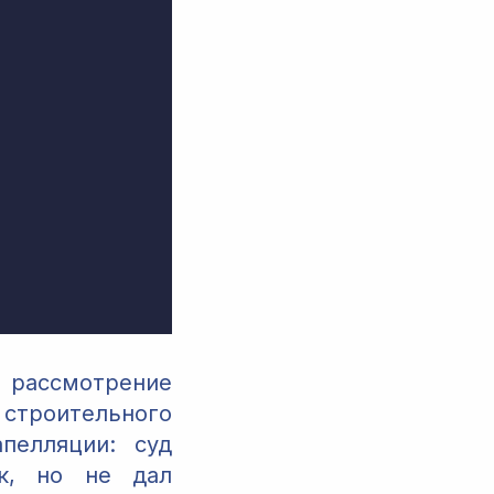
е рассмотрение
троительного
пелляции: суд
ок, но не дал