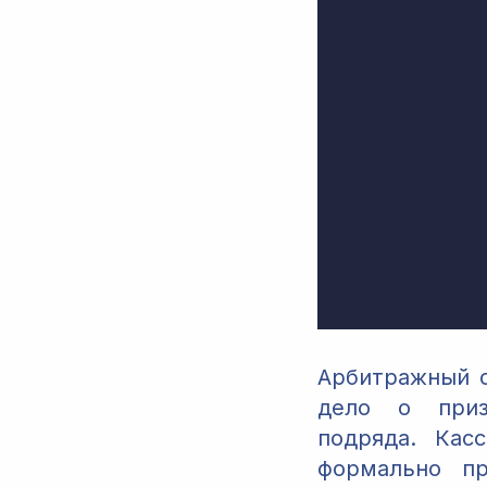
Арбитражный с
дело о приз
подряда. Кас
формально пр