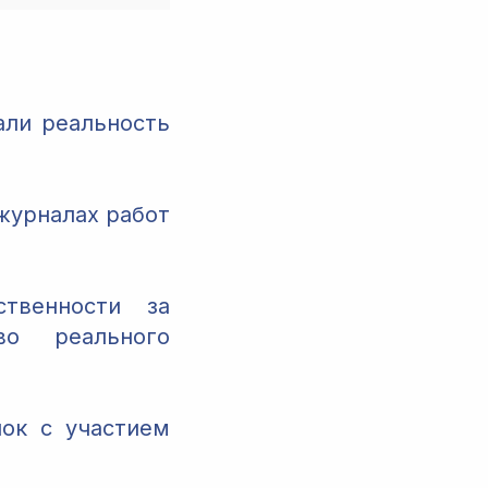
али реальность
журналах работ
твенности за
во реального
ок с участием