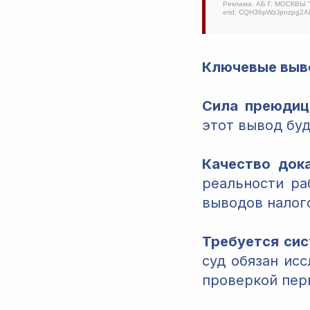
Реклама. АБ Г. МОСКВЫ
erid: CQH36pWzJpnzpg2
Ключевые выв
Сила преюдиц
этот вывод бу
Качество док
реальности ра
выводов налог
Требуется сис
суд обязан ис
проверкой пер