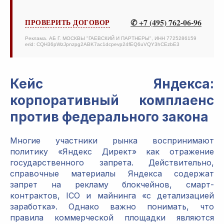
✆ +7 (495) 762-06-96
ПРОВЕРИТЬ ДОГОВОР
Реклама. АБ Г. МОСКВЫ "ГАЕВСКИЙ И ПАРТНЕРЫ", ИНН 7725286159
erid: CQH36pWzJpnzpg2ABK7ac1dcpevp24fEQ6uVQY3hCEzbE3
Кейс Яндекса:
корпоративный комплаенс
против федерального закона
Многие участники рынка воспринимают
политику «Яндекс Директ» как отражение
государственного запрета. Действительно,
справочные материалы Яндекса содержат
запрет на рекламу блокчейнов, смарт-
контрактов, ICO и майнинга «с детализацией
заработка». Однако важно понимать, что
правила коммерческой площадки являются