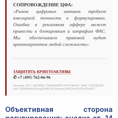
СОПРОВОЖДЕНИЕ ЦФА:
«Рынок цифровых активов требует
ювелирной точности в формулировках.
Ошибка в рекламном оффере может
привести к блокировкам и штрафам ФАС.
Мы обеспечиваем правовой аудит
криптопроектов любой сложности».
ЗАЩИТИТЬ КРИПТОАКТИВЫ
✆ +7 (495) 762-06-96
Реклама. АБ Г. МОСКВЫ "ГАЕВСКИЙ И ПАРТНЕРЫ", ИНН 7725286159
erid: CQH36pWzJpnzpg2ABK7ac1dcpevp24fEQ6uVQY3hCEzbE3
Объективная сторона