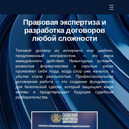
Правовая экспертиза и
разработка договоров
любой сложности
Типовой договор из интернета или шаблон,
предложенный контрагентом, — это мина
замедленного действия. Невыгодные условия,
размытые формулировки и скрытые риски
проявляют себя тогда, когда спор уже начался, а
убытки стали реальностью. Профессиональная
договорная работа — это создание фундамента
для безопасной сделки, который защищает ваши
активы и предотвращает будущие судебные
разбирательства.