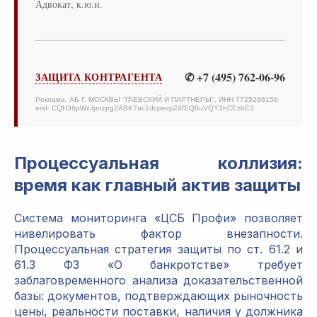
Адвокат, к.ю.н.
✆ +7 (495) 762-06-96
ЗАЩИТА КОНТРАГЕНТА
Реклама. АБ Г. МОСКВЫ "ГАЕВСКИЙ И ПАРТНЕРЫ", ИНН 7725286159
erid: CQH36pWzJpnzpg2ABK7ac1dcpevp24fEQ6uVQY3hCEzbE3
Процессуальная коллизия:
время как главный актив защиты
Система мониторинга «ЦСБ Профи» позволяет
нивелировать фактор внезапности.
Процессуальная стратегия защиты по ст. 61.2 и
61.3 ФЗ «О банкротстве» требует
заблаговременного анализа доказательственной
базы: документов, подтверждающих рыночность
цены, реальности поставки, наличия у должника