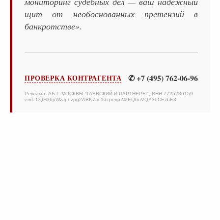
мониторинг судебных дел — ваш надежный
щит от необоснованных претензий в
банкротстве».
✆ +7 (495) 762-06-96
ПРОВЕРКА КОНТРАГЕНТА
Реклама. АБ Г. МОСКВЫ "ГАЕВСКИЙ И ПАРТНЕРЫ", ИНН 7725286159
erid: CQH36pWzJpnzpg2ABK7ac1dcpevp24fEQ6uVQY3hCEzbE3