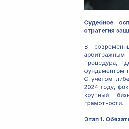
Судебное осп
стратегия защ
В современн
арбитражным
процедура, г
фундаментом п
С учетом либе
2024 году, фо
крупный биз
грамотности.
Этап 1. Обяза