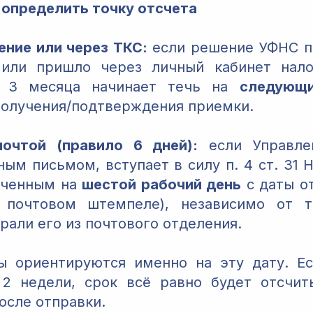
 определить точку отсчета
ение или через ТКС:
если решение УФНС п
 или пришло через личный кабинет нало
в 3 месяца начинает течь на
следующ
получения/подтверждения приемки.
почтой (правило 6 дней):
если Управле
ным письмом, вступает в силу п. 4 ст. 31 
ученным на
шестой рабочий день
с даты о
а почтовом штемпеле), независимо от т
рали его из почтового отделения.
 ориентируются именно на эту дату. Ес
2 недели, срок всё равно будет отсчит
осле отправки.