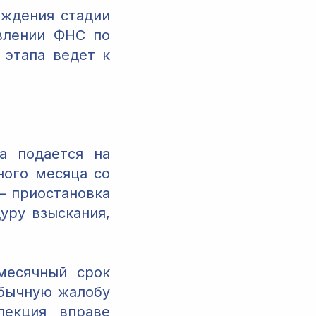
ождения стадии
влении ФНС по
 этапа ведет к
а подается на
ного месяца со
– приостановка
уру взыскания,
есячный срок
обычную жалобу
пекция вправе