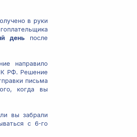
олучено в руки
гоплательщика
ий день
после
ние направило
НК РФ. Решение
тправки письма
ого, когда вы
ли вы забрали
ываться с 6-го