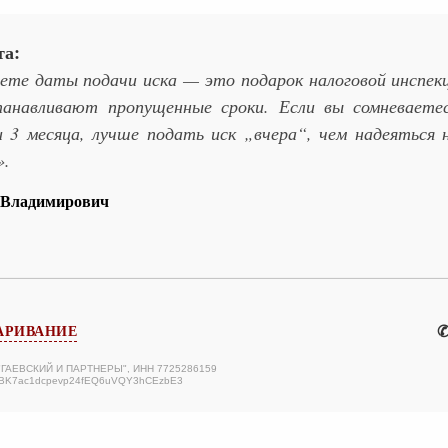
та:
ете даты подачи иска — это подарок налоговой инспек
танавливают пропущенные сроки. Если вы сомневаетес
3 месяца, лучше подать иск „вчера“, чем надеяться 
».
 Владимирович
✆
АРИВАНИЕ
 "ГАЕВСКИЙ И ПАРТНЕРЫ", ИНН 7725286159
ABK7ac1dcpevp24fEQ6uVQY3hCEzbE3