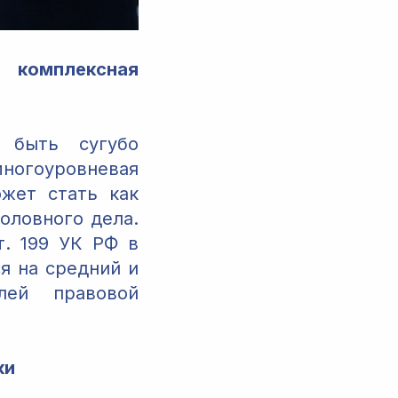
: комплексная
 быть сугубо
огоуровневая
жет стать как
оловного дела.
т. 199 УК РФ в
я на средний и
лей правовой
ки