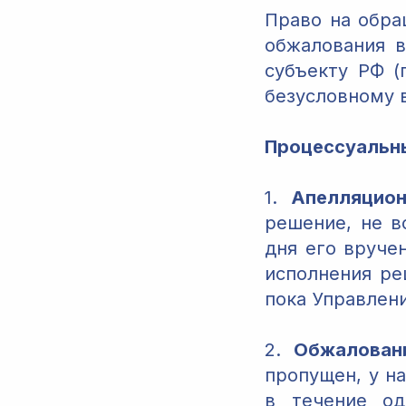
Право на обра
обжалования 
субъекту РФ (
безусловному 
Процессуальн
1.
Апелляцион
решение, не в
дня его вруче
исполнения ре
пока Управлени
2.
Обжалован
пропущен, у н
в течение од