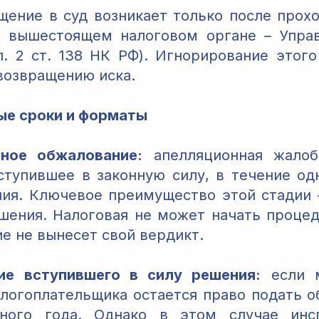
щение в суд возникает только после прох
в вышестоящем налоговом органе – Упра
п. 2 ст. 138 НК РФ). Игнорирование этого
возвращению иска.
ые сроки и форматы
ное обжалование:
апелляционная жалоб
ступившее в законную силу, в течение од
ния. Ключевое преимущество этой стадии 
шения. Налоговая не может начать процед
е не вынесет свой вердикт.
ие вступившего в силу решения:
если м
алогоплательщика остается право подать 
ного года. Однако в этом случае инс