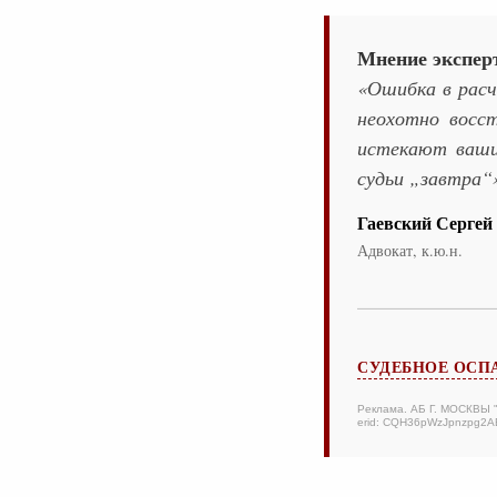
Мнение экспер
«Ошибка в расч
неохотно восс
истекают ваши 
судьи „завтра“
Гаевский Сергей
Адвокат, к.ю.н.
СУДЕБНОЕ ОСП
Реклама. АБ Г. МОСКВЫ
erid: CQH36pWzJpnzpg2