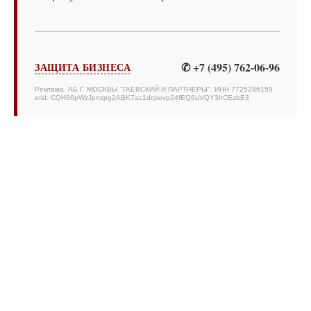
✆ +7 (495) 762-06-96
ЗАЩИТА БИЗНЕСА
Реклама. АБ Г. МОСКВЫ "ГАЕВСКИЙ И ПАРТНЕРЫ", ИНН 7725286159
erid: CQH36pWzJpnzpg2ABK7ac1dcpevp24fEQ6uVQY3hCEzbE3