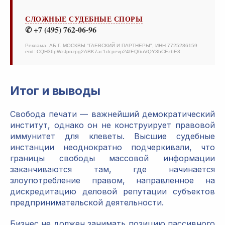
СЛОЖНЫЕ СУДЕБНЫЕ СПОРЫ
✆ +7 (495) 762-06-96
Реклама. АБ Г. МОСКВЫ "ГАЕВСКИЙ И ПАРТНЕРЫ", ИНН 7725286159
erid: CQH36pWzJpnzpg2ABK7ac1dcpevp24fEQ6uVQY3hCEzbE3
Итог и выводы
Свобода печати — важнейший демократический
институт, однако он не конструирует правовой
иммунитет для клеветы. Высшие судебные
инстанции неоднократно подчеркивали, что
границы свободы массовой информации
заканчиваются там, где начинается
злоупотребление правом, направленное на
дискредитацию деловой репутации субъектов
предпринимательской деятельности.
Бизнес не должен занимать позицию пассивного