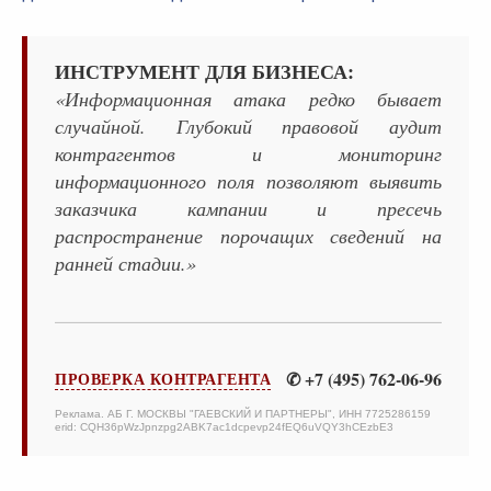
ИНСТРУМЕНТ ДЛЯ БИЗНЕСА:
«Информационная атака редко бывает
случайной. Глубокий правовой аудит
контрагентов и мониторинг
информационного поля позволяют выявить
заказчика кампании и пресечь
распространение порочащих сведений на
ранней стадии.»
✆ +7 (495) 762-06-96
ПРОВЕРКА КОНТРАГЕНТА
Реклама. АБ Г. МОСКВЫ "ГАЕВСКИЙ И ПАРТНЕРЫ", ИНН 7725286159
erid: CQH36pWzJpnzpg2ABK7ac1dcpevp24fEQ6uVQY3hCEzbE3