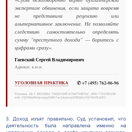
экспертизе обвинения, если защита вовремя
не представила рецензию или
альтернативное заключение. Не позволяйте
следствию самостоятельно определять
сумму "преступного дохода" — боритесь с
цифрами сразу».
Гаевский Сергей Владимирович
Адвокат, к.ю.н.
✆ +7 (495) 762-06-96
УГОЛОВНАЯ ПРАКТИКА
Реклама. АБ Г. МОСКВЫ "ГАЕВСКИЙ И ПАРТНЕРЫ", ИНН 7725286159
erid: CQH36pWzJpnzpg2ABK7ac1dcpevp24fEQ6uVQY3hCEzbE3
3. Доход изъят правильно. Суд установил, что
деятельность была направлена именно на