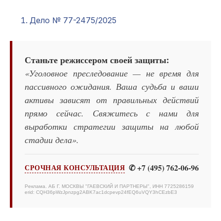
Дело № 77-2475/2025
Станьте режиссером своей защиты:
«Уголовное преследование — не время для
пассивного ожидания. Ваша судьба и ваши
активы зависят от правильных действий
прямо сейчас. Свяжитесь с нами для
выработки стратегии защиты на любой
стадии дела».
✆ +7 (495) 762-06-96
СРОЧНАЯ КОНСУЛЬТАЦИЯ
Реклама. АБ Г. МОСКВЫ "ГАЕВСКИЙ И ПАРТНЕРЫ", ИНН 7725286159
erid: CQH36pWzJpnzpg2ABK7ac1dcpevp24fEQ6uVQY3hCEzbE3