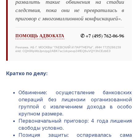
развалить такие обвинения на стадии
следствия, пока они не превратились в
приговор с многомиллионной конфискацией».
✆ +7 (495) 762-06-96
ПОМОЩЬ АДВОКАТА
Реклама. АБ Г. МОСКВЫ "ГАЕВСКИЙ И ПАРТНЕРЫ", ИНН 7725286159
erid: CQH36pWzJpnzpg2ABK7ac1dcpevp24fEQ6uVQY3hCEzbE3
Кратко по делу:
Обвинение: осуществление банковских
операций без лицензии организованной
группой с извлечением дохода в особо
крупном размере.
Первоначальный приговор: 4 года лишения
свободы условно.
Позиция защиты: оспаривалась сама