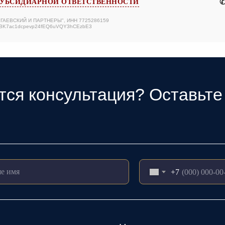
✆
УБСИДИАРНОЙ ОТВЕТСТВЕННОСТИ
 "ГАЕВСКИЙ И ПАРТНЕРЫ", ИНН 7725286159
ABK7ac1dcpevp24fEQ6uVQY3hCEzbE3
тся консультация? Оставьте 
+7