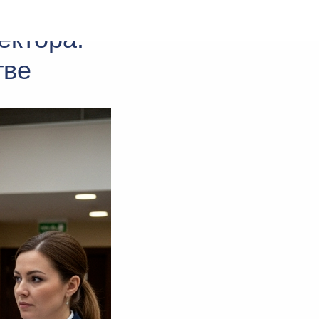
ектора:
тве