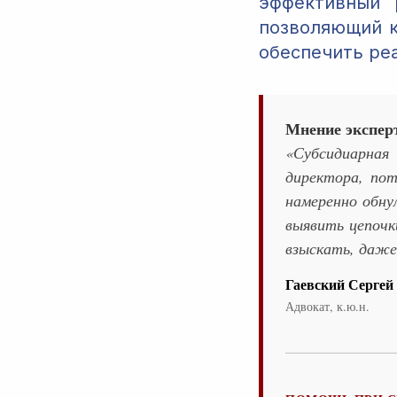
эффективный 
позволяющий к
обеспечить ре
Мнение экспер
«Субсидиарная
директора, по
намеренно обну
выявить цепочк
взыскать, даже 
Гаевский Сергей
Адвокат, к.ю.н.