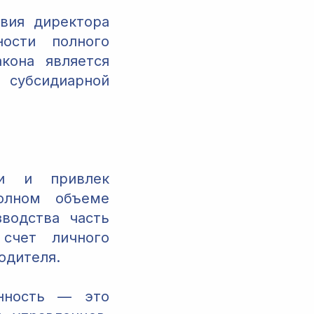
вия директора
ности полного
кона является
убсидиарной
ми и привлек
полном объеме
зводства часть
счет личного
одителя.
енность — это