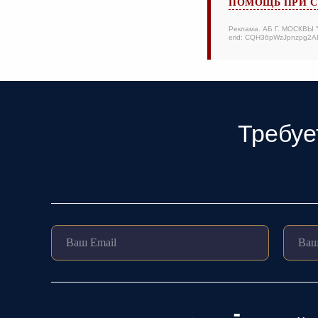
ПОМОЩЬ ПРИ С
Реклама. АБ Г. МОСКВЫ
erid: CQH36pWzJpnzpg2
Требуе