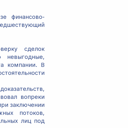
зе финансово-
редшествующий
ерку сделок
 невыгодные,
а компании. В
остоятельности
доказательств,
вовал вопреки
при заключении
жных потоков,
льных лиц под