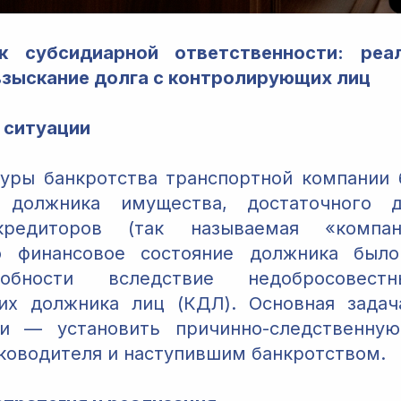
к субсидиарной ответственности: реа
взыскание долга с контролирующих лиц
 ситуации
уры банкротства транспортной компании
 должника имущества, достаточного 
редиторов (так называемая «компани
о финансовое состояние должника был
особности вследствие недобросовест
их должника лиц (КДЛ). Основная задач
ии — установить причинно-следственну
ководителя и наступившим банкротством.