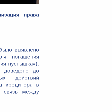
лизация права
 было выявлено
для погашения
я-пустышка»).
о доведено до
ных действий
а кредитора в
ю связь между