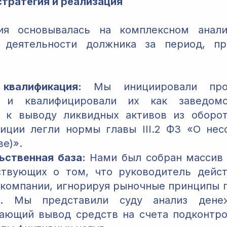
тратегия и реализация
ия основывалась на комплексном анали
й деятельности должника за период, п
квалификация:
Мы инициировали пров
а и квалифицировали их как заведомо
 к выводу ликвидных активов из оборот
зиции легли нормы главы III.2 ФЗ «О нес
ве)».
ьственная база:
Нами был собран массив 
ствующих о том, что руководитель дейст
 компании, игнорируя рыночные принципы 
в. Мы представили суду анализ дене
ающий вывод средств на счета подконтро