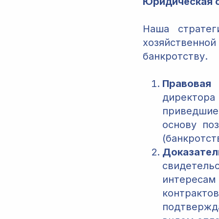
Юридическая с
Наша стратег
хозяйственно
банкротству.
Правовая 
директор
приведшие
основу по
(банкротст
Доказател
свидетель
интересам
контракто
подтвержд