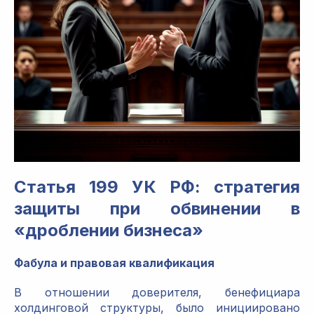
Статья 199 УК РФ: стратегия
защиты при обвинении в
«дроблении бизнеса»
Фабула и правовая квалификация
В отношении доверителя, бенефициара
холдинговой структуры, было инициировано