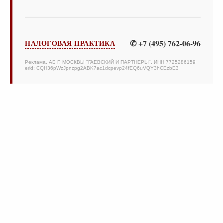
✆ +7 (495) 762-06-96
НАЛОГОВАЯ ПРАКТИКА
Реклама. АБ Г. МОСКВЫ "ГАЕВСКИЙ И ПАРТНЕРЫ", ИНН 7725286159
erid: CQH36pWzJpnzpg2ABK7ac1dcpevp24fEQ6uVQY3hCEzbE3