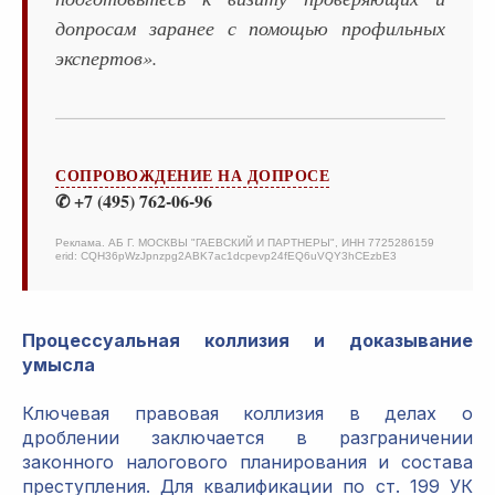
допросам заранее с помощью профильных
экспертов».
СОПРОВОЖДЕНИЕ НА ДОПРОСЕ
✆ +7 (495) 762-06-96
Реклама. АБ Г. МОСКВЫ "ГАЕВСКИЙ И ПАРТНЕРЫ", ИНН 7725286159
erid: CQH36pWzJpnzpg2ABK7ac1dcpevp24fEQ6uVQY3hCEzbE3
Процессуальная коллизия и доказывание
умысла
Ключевая правовая коллизия в делах о
дроблении заключается в разграничении
законного налогового планирования и состава
преступления. Для квалификации по ст. 199 УК