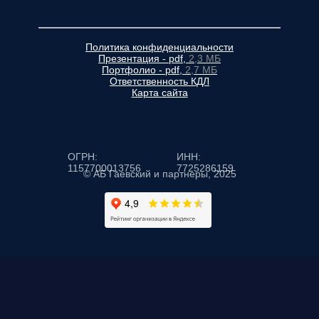
Политика конфиденциальности
Презентация - pdf,
2,3 МБ
Портфолио - pdf,
2,7 МБ
Ответственность КДЛ
Карта сайта
ОГРН:
ИНН:
1157700013756
7725286159
© АБ Гаевский и партнеры, 2025