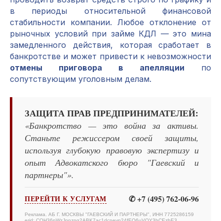
в периоды относительной финансовой
стабильности компании. Любое отклонение от
рыночных условий при займе КДЛ — это мина
замедленного действия, которая сработает в
банкротстве и может привести к невозможности
отмены приговора в апелляции
по
сопутствующим уголовным делам.
ЗАЩИТА ПРАВ ПРЕДПРИНИМАТЕЛЕЙ:
«Банкротство — это война за активы.
Станьте режиссером своей защиты,
используя глубокую правовую экспертизу и
опыт Адвокатского бюро "Гаевский и
партнеры"».
✆ +7 (495) 762-06-96
ПЕРЕЙТИ К УСЛУГАМ
Реклама. АБ Г. МОСКВЫ "ГАЕВСКИЙ И ПАРТНЕРЫ", ИНН 7725286159
erid: CQH36pWzJpnzpg2ABK7ac1dcpevp24fEQ6uVQY3hCEzbE3