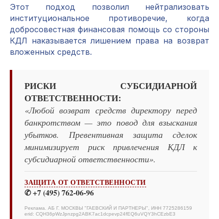
Этот подход позволил нейтрализовать
институциональное противоречие, когда
добросовестная финансовая помощь со стороны
КДЛ наказывается лишением права на возврат
вложенных средств.
РИСКИ СУБСИДИАРНОЙ
ОТВЕТСТВЕННОСТИ:
«Любой возврат средств директору перед
банкротством — это повод для взыскания
убытков. Превентивная защита сделок
минимизирует риск привлечения КДЛ к
субсидиарной ответственности».
ЗАЩИТА ОТ ОТВЕТСТВЕННОСТИ
✆ +7 (495) 762-06-96
Реклама. АБ Г. МОСКВЫ "ГАЕВСКИЙ И ПАРТНЕРЫ", ИНН 7725286159
erid: CQH36pWzJpnzpg2ABK7ac1dcpevp24fEQ6uVQY3hCEzbE3