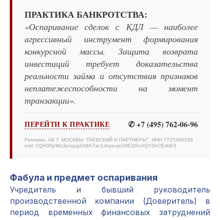
ПРАКТИКА БАНКРОТСТВА:
«Оспаривание сделок с КДЛ — наиболее
агрессивный инструмент формирования
конкурсной массы. Защита возврата
инвестиций требует доказательства
реальности займа и отсутствия признаков
неплатежеспособности на момент
транзакции».
✆ +7 (495) 762-06-96
ПЕРЕЙТИ К ПРАКТИКЕ
Реклама. АБ Г. МОСКВЫ "ГАЕВСКИЙ И ПАРТНЕРЫ", ИНН 7725286159
erid: CQH36pWzJpnzpg2ABK7ac1dcpevp24fEQ6uVQY3hCEzbE3
Фабула и предмет оспаривания
Учредитель и бывший руководитель
производственной компании (Доверитель) в
период временных финансовых затруднений