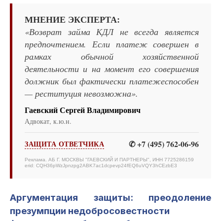
МНЕНИЕ ЭКСПЕРТА:
«Возврат займа КДЛ не всегда является
предпочтением. Если платеж совершен в
рамках обычной хозяйственной
деятельности и на момент его совершения
должник был фактически платежеспособен
— реституция невозможна».
Гаевский Сергей Владимирович
Адвокат, к.ю.н.
✆ +7 (495) 762-06-96
ЗАЩИТА ОТВЕТЧИКА
Реклама. АБ Г. МОСКВЫ "ГАЕВСКИЙ И ПАРТНЕРЫ", ИНН 7725286159
erid: CQH36pWzJpnzpg2ABK7ac1dcpevp24fEQ6uVQY3hCEzbE3
Аргументация защиты: преодоление
презумпции недобросовестности