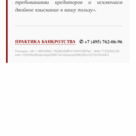
требованиями кредиторов и исключаем
двойное взыскание в вашу пользу».
✆ +7 (495) 762-06-96
ПРАКТИКА БАНКРОТСТВА
Реклама. АБ Г. МОСКВЫ "ГАЕВСКИЙ И ПАРТНЕРЫ", ИНН 7725286159
erid: CQH36pWzJpnzpg2ABK7ac1dcpevp24fEQ6uVQY3hCEzbE3