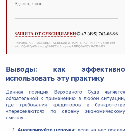
Адвокат, к.ю.н.
✆ +7 (495) 762-06-96
ЗАЩИТА ОТ СУБСИДИАРКИ
Реклама. АБ Г. МОСКВЫ "ГАЕВСКИЙ И ПАРТНЕРЫ", ИНН 7725286159
erid: CQH36pWzJpnzpg2ABK7ac1dcpevp24fEQ6uVQY3hCEzbE3
Выводы: как эффективно
использовать эту практику
Данная позиция Верховного Суда является
обязательной к применению в любой ситуации,
где требования кредиторов в банкротстве
«пересекаются» по своему экономическому
смыслу.
Анализируйте цепочки:
если на вас подали