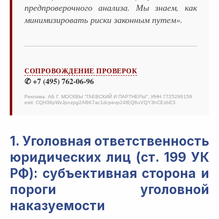
предпроверочного анализа. Мы знаем, как
минимизировать риски законным путем».
СОПРОВОЖДЕНИЕ ПРОВЕРОК
✆ +7 (495) 762-06-96
Реклама. АБ Г. МОСКВЫ "ГАЕВСКИЙ И ПАРТНЕРЫ", ИНН 7725286159
erid: CQH36pWzJpnzpg2ABK7ac1dcpevp24fEQ6uVQY3hCEzbE3
1. Уголовная ответственность
юридических лиц (ст. 199 УК
РФ): субъективная сторона и
пороги уголовной
наказуемости