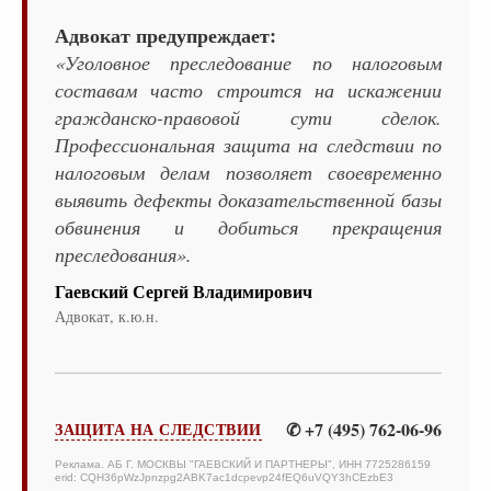
Адвокат предупреждает:
«Уголовное преследование по налоговым
составам часто строится на искажении
гражданско-правовой сути сделок.
Профессиональная защита на следствии по
налоговым делам позволяет своевременно
выявить дефекты доказательственной базы
обвинения и добиться прекращения
преследования».
Гаевский Сергей Владимирович
Адвокат, к.ю.н.
✆ +7 (495) 762-06-96
ЗАЩИТА НА СЛЕДСТВИИ
Реклама. АБ Г. МОСКВЫ "ГАЕВСКИЙ И ПАРТНЕРЫ", ИНН 7725286159
erid: CQH36pWzJpnzpg2ABK7ac1dcpevp24fEQ6uVQY3hCEzbE3