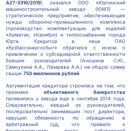
А27-3316/2019
) оказался ООО «Юргинский
машиностроительный завод» (ЮМЗ) —
стратегическое предприятие, обеспечивающее
нужды оборонно-промышленного комплекса
(производство комплектующих для изделий
«Армата», «Калибр») и теплоснабжение города
Юрги. Кредитор в лице ПАО
«Кузбассэнергосбыт» обратился с иском о
привлечении к субсидиарной ответственности
бывших руководителей (Аношина С.Ю.,
Самоукина А.А., Лазарева А.А.) на общую сумму
свыше
750 миллионов рублей
.
Аргументация кредитора строилась на том, что
признаки
объективного банкротства
проявились у завода еще в сентябре 2014 года.
Следовательно, каждый из руководителей,
последовательно занимавших пост директора,
нарушил обязанность по обращению в
арбитражный суд, что привело к
бесконтрольному росту дебиторской