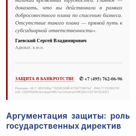
доказать, что вы действовали в рамках
добросовестного плана по спасению бизнеса.
Отсутствие такого плана — прямой путь к
субсидиарной ответственности».
Гаевский Сергей Владимирович
Адвокат, к.ю.н.
✆ +7 (495) 762-06-96
ЗАЩИТА В БАНКРОТСТВЕ
Реклама. АБ Г. МОСКВЫ "ГАЕВСКИЙ И ПАРТНЕРЫ", ИНН 7725286159
erid: CQH36pWzJpnzpg2ABK7ac1dcpevp24fEQ6uVQY3hCEzbE3
Аргументация защиты: роль
государственных директив