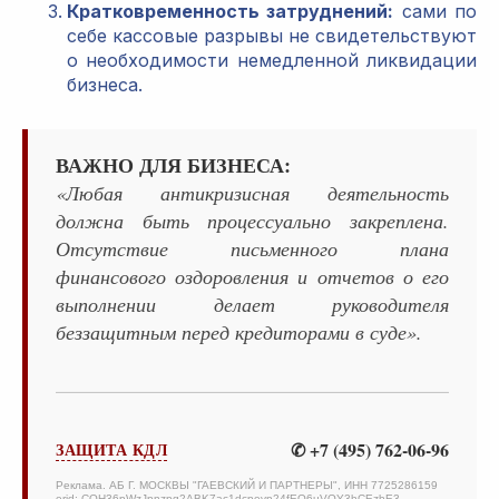
Кратковременность затруднений:
сами по
себе кассовые разрывы не свидетельствуют
о необходимости немедленной ликвидации
бизнеса.
ВАЖНО ДЛЯ БИЗНЕСА:
«Любая антикризисная деятельность
должна быть процессуально закреплена.
Отсутствие письменного плана
финансового оздоровления и отчетов о его
выполнении делает руководителя
беззащитным перед кредиторами в суде».
✆ +7 (495) 762-06-96
ЗАЩИТА КДЛ
Реклама. АБ Г. МОСКВЫ "ГАЕВСКИЙ И ПАРТНЕРЫ", ИНН 7725286159
erid: CQH36pWzJpnzpg2ABK7ac1dcpevp24fEQ6uVQY3hCEzbE3