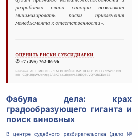
разработка плана санации позволяют
минимизировать риски привлечения
менеджмента к ответственности».
ОЦЕНИТЬ РИСКИ СУБСИДИАРКИ
✆ +7 (495) 762-06-96
Реклама. АБ Г. МОСКВЫ "ГАЕВСКИЙ И ПАРТНЕРЫ", ИНН 7725286159
erid: CQH36pWzJpnzpg2ABK7ac1dcpevp24fEQ6uVQY3hCEzbE3
Фабула дела: крах
градообразующего гиганта и
поиск виновных
В центре судебного разбирательства (дело №