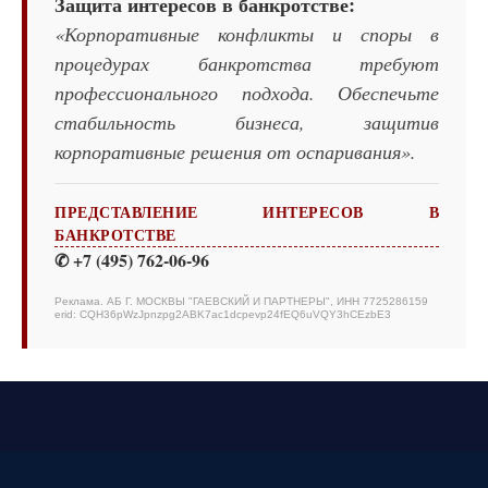
Защита интересов в банкротстве:
«Корпоративные конфликты и споры в
процедурах банкротства требуют
профессионального подхода. Обеспечьте
стабильность бизнеса, защитив
корпоративные решения от оспаривания».
ПРЕДСТАВЛЕНИЕ ИНТЕРЕСОВ В
БАНКРОТСТВЕ
✆ +7 (495) 762-06-96
Реклама. АБ Г. МОСКВЫ "ГАЕВСКИЙ И ПАРТНЕРЫ", ИНН 7725286159
erid: CQH36pWzJpnzpg2ABK7ac1dcpevp24fEQ6uVQY3hCEzbE3