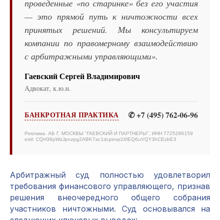
проведенные «по старинке» без его участия
— это прямой путь к ничтожности всех
принятых решений. Мы консультируем
компании по правомерному взаимодействию
с арбитражными управляющими».
Гаевский Сергей Владимирович
Адвокат, к.ю.н.
✆ +7 (495) 762-06-96
БАНКРОТНАЯ ПРАКТИКА
Реклама. АБ Г. МОСКВЫ "ГАЕВСКИЙ И ПАРТНЕРЫ", ИНН 7725286159
erid: CQH36pWzJpnzpg2ABK7ac1dcpevp24fEQ6uVQY3hCEzbE3
Арбитражный суд полностью удовлетворил
требования финансового управляющего, признав
решения внеочередного общего собрания
участников ничтожными. Суд основывался на