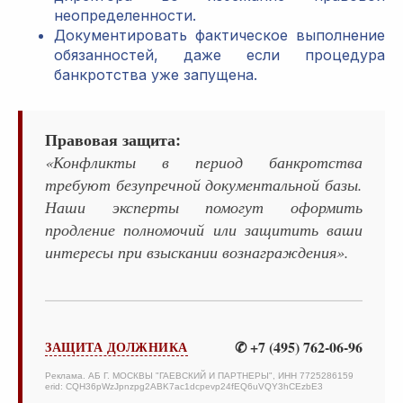
неопределенности.
Документировать фактическое выполнение
обязанностей, даже если процедура
банкротства уже запущена.
Правовая защита:
«Конфликты в период банкротства
требуют безупречной документальной базы.
Наши эксперты помогут оформить
продление полномочий или защитить ваши
интересы при взыскании вознаграждения».
✆ +7 (495) 762-06-96
ЗАЩИТА ДОЛЖНИКА
Реклама. АБ Г. МОСКВЫ "ГАЕВСКИЙ И ПАРТНЕРЫ", ИНН 7725286159
erid: CQH36pWzJpnzpg2ABK7ac1dcpevp24fEQ6uVQY3hCEzbE3