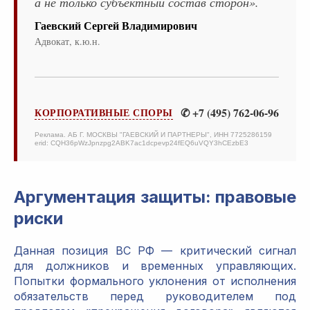
а не только субъектный состав сторон».
Гаевский Сергей Владимирович
Адвокат, к.ю.н.
✆ +7 (495) 762-06-96
КОРПОРАТИВНЫЕ СПОРЫ
Реклама. АБ Г. МОСКВЫ "ГАЕВСКИЙ И ПАРТНЕРЫ", ИНН 7725286159
erid: CQH36pWzJpnzpg2ABK7ac1dcpevp24fEQ6uVQY3hCEzbE3
Аргументация защиты: правовые
риски
Данная позиция ВС РФ — критический сигнал
для должников и временных управляющих.
Попытки формального уклонения от исполнения
обязательств перед руководителем под