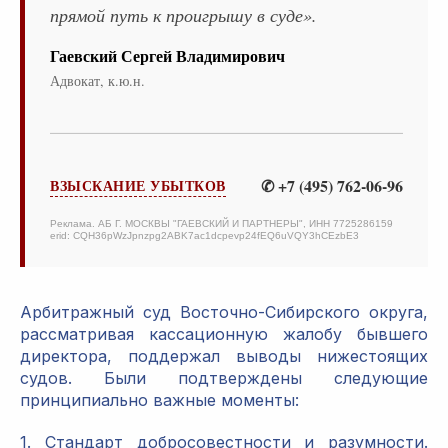
прямой путь к проигрышу в суде».
Гаевский Сергей Владимирович
Адвокат, к.ю.н.
✆ +7 (495) 762-06-96
ВЗЫСКАНИЕ УБЫТКОВ
Реклама. АБ Г. МОСКВЫ "ГАЕВСКИЙ И ПАРТНЕРЫ", ИНН 7725286159
erid: CQH36pWzJpnzpg2ABK7ac1dcpevp24fEQ6uVQY3hCEzbE3
Арбитражный суд Восточно-Сибирского округа,
рассматривая кассационную жалобу бывшего
директора, поддержал выводы нижестоящих
судов. Были подтверждены следующие
принципиально важные моменты:
1. Стандарт добросовестности и разумности.