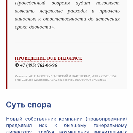
Проведенный вовремя аудит позволяет
выявить нецелевые расходы и привлечь
виновных к ответственности до истечения
срока давности».
ПРОВЕДЕНИЕ DUE DILIGENCE
✆ +7 (495) 762-06-96
Реклама. АБ Г. МОСКВЫ "ГАЕВСКИЙ И ПАРТНЕРЫ", ИНН 7725286159
erid: CQH36pWzJpnzpg2ABK7ac1dcpevp24fEQ6uVQY3hCEzbE3
Суть спора
Новый собственник компании (правопреемник)
предъявил иск к бывшему генеральному
директору, требуя возмещения значительных