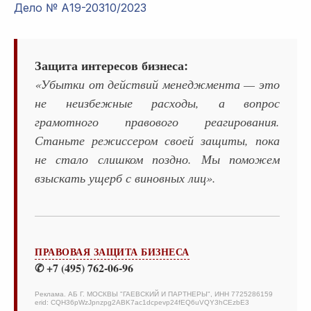
Дело № А19-20310/2023
Защита интересов бизнеса:
«Убытки от действий менеджмента — это
не неизбежные расходы, а вопрос
грамотного правового реагирования.
Станьте режиссером своей защиты, пока
не стало слишком поздно. Мы поможем
взыскать ущерб с виновных лиц».
ПРАВОВАЯ ЗАЩИТА БИЗНЕСА
✆ +7 (495) 762-06-96
Реклама. АБ Г. МОСКВЫ "ГАЕВСКИЙ И ПАРТНЕРЫ", ИНН 7725286159
erid: CQH36pWzJpnzpg2ABK7ac1dcpevp24fEQ6uVQY3hCEzbE3