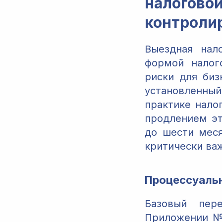
налогов
контроли
Выездная нал
формой налог
риски для биз
установленный
практике нало
продлением эт
до шести меся
критически ва
Процессуальн
Базовый пер
Приложении № 