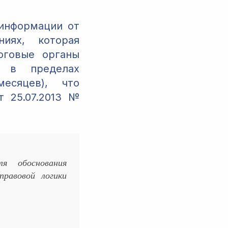
 информации от
иях, которая
оговые органы
я в пределах
есяцев), что
 25.07.2013 №
я обоснования
равовой логики