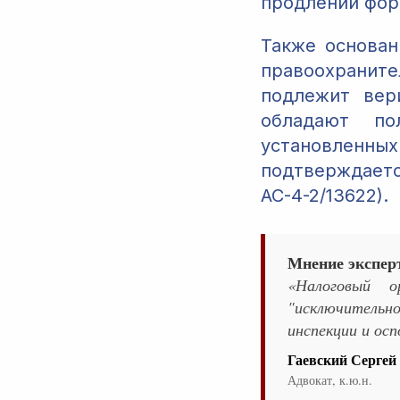
продлении фор
Также основан
правоохрани
подлежит вер
обладают по
установленн
подтверждает
АС-4-2/13622).
Мнение экспер
«Налоговый о
"исключительн
инспекции и осп
Гаевский Сергей
Адвокат, к.ю.н.