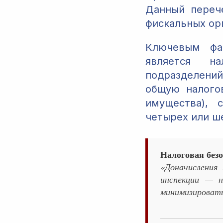
Данный переч
фискальных ор
Ключевым фа
является н
подразделений
общую налого
имущества), 
четырех или ш
Налоговая безо
«Доначисления
инспекции — н
минимизировать