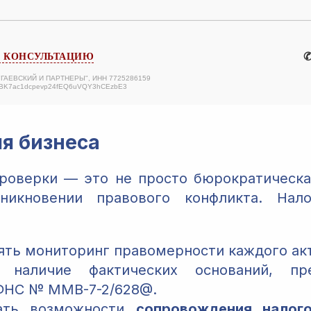
✆
А КОНСУЛЬТАЦИЮ
 "ГАЕВСКИЙ И ПАРТНЕРЫ", ИНН 7725286159
ABK7ac1dcpevp24fEQ6uVQY3hCEzbE3
я бизнеса
роверки — это не просто бюрократическа
никновении правового конфликта. Нало
ть мониторинг правомерности каждого акт
 наличие фактических оснований, пр
ФНС № ММВ-7-2/628@.
вать возможности
сопровождения налог