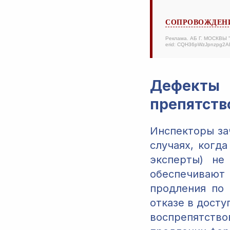
СОПРОВОЖДЕНИ
Реклама. АБ Г. МОСКВЫ
erid: CQH36pWzJpnzpg2
Дефект
препятств
Инспекторы за
случаях, когд
эксперты) не
обеспечивают
продления по 
отказе в досту
воспрепятство