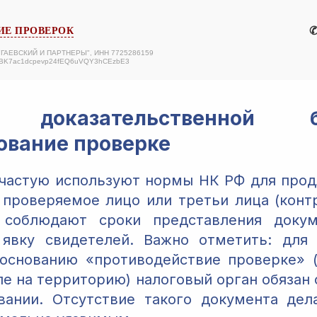
✆
Е ПРОВЕРОК
 "ГАЕВСКИЙ И ПАРТНЕРЫ", ИНН 7725286159
ABK7ac1dcpevp24fEQ6uVQY3hCEzbE3
ы доказательственной
ование проверке
частую используют нормы НК РФ для прод
а проверяемое лицо или третьи лица (контр
 соблюдают сроки представления доку
 явку свидетелей. Важно отметить: для 
основанию «противодействие проверке» 
пе на территорию) налоговый орган обязан 
вании. Отсутствие такого документа де