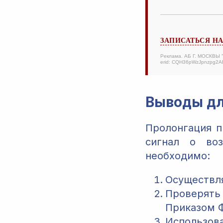
ЗАПИСАТЬСЯ Н
Реклама. АБ Г. МОСКВЫ
erid: CQH36pWzJpnzpg2
Выводы дл
Пролонгация п
сигнал о воз
необходимо:
Осуществля
Проверять
Приказом 
Использо