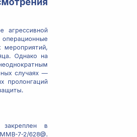
мотрения
е агрессивной
 операционные
х мероприятий,
яца. Однако на
 неоднократным
ьных случаях —
их пролонгаций
защиты.
 закреплен в
 ММВ-7-2/628@.