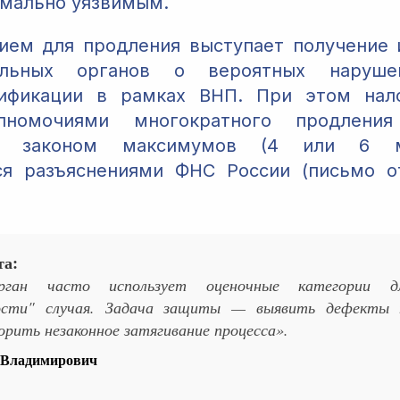
мально уязвимым.
ием для продления выступает получение
тельных органов о вероятных нарушен
ификации в рамках ВНП. При этом нал
лномочиями многократного продлени
ых законом максимумов (4 или 6 м
ся разъяснениями ФНС России (письмо от
та:
рган часто использует оценочные категории дл
ости" случая. Задача защиты — выявить дефекты п
орить незаконное затягивание процесса».
 Владимирович