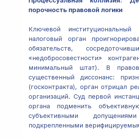
Процессуальная коллизия: Д
порочность правовой логики
Ключевой институциональный
налоговый орган проигнориров
обязательств, сосредоточи
«недобросовестности» контраге
минимальный штат). В правов
существенный диссонанс: призн
(госконтракта), орган отрицал р
организаций. Суд первой инстан
органа подменить объективну
субъективными допущения
подкрепленными верифицируемым