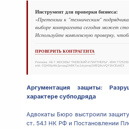
Инструмент для проверки бизнеса:
«Претензии к "техническим" подрядчик
выборе контрагента сегодня может сто
Используйте комплексную проверку, чтоб
ПРОВЕРИТЬ КОНТРАГЕНТА
Реклама. АБ Г. МОСКВЫ "ГАЕВСКИЙ И ПАРТНЕРЫ", ИНН 7725286
erid: CQH36pWzJpnzpg2ABK7ac1dcpevp24fEQ6uVQY3hCEzbE3
Аргументация защиты: Разру
характере субподряда
Адвокаты Бюро выстроили защиту
ст. 54.1 НК РФ и Постановлении П