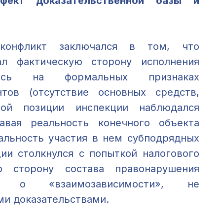
ефект доказательственной базы и
 конфликт заключался в том, что
ал фактическую сторону исполнения
вшись на формальных признаках
нтов (отсутствие основных средств,
ой позиции инспекции наблюдался
авая реальность конечного объекта
еальность участия в нем субподрядных
ции столкнулся с попыткой налогового
ю сторону состава правонарушения
ми о «взаимозависимости», не
и доказательствами.