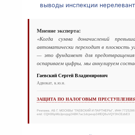
выводы инспекции нерелеван
Мнение эксперта:
«Когда сумма доначислений превыш
автоматически переходит в плоскость 
— это фундамент для предотвращения
оспариваем цифры, мы аннулируем соста
Гаевский Сергей Владимирович
Адвокат, к.ю.н.
ЗАЩИТА ПО НАЛОГОВЫМ ПРЕСТУПЛЕНИ
Реклама. АБ Г. МОСКВЫ "ГАЕВСКИЙ И ПАРТНЕРЫ", ИНН 7725286
erid: CQH36pWzJpnzpg2ABK7ac1dcpevp24fEQ6uVQY3hCEzbE3