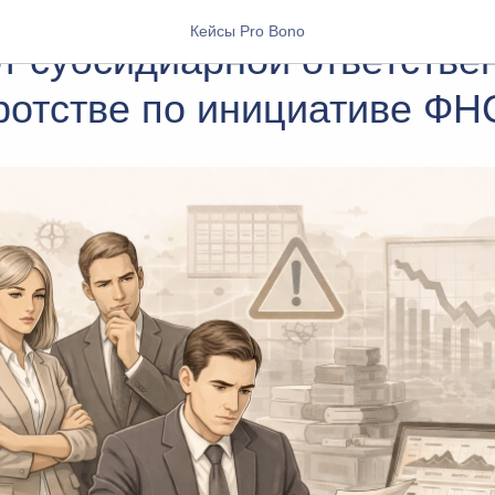
Кейсы Pro Bono
т субсидиарной ответстве
ротстве по инициативе ФН