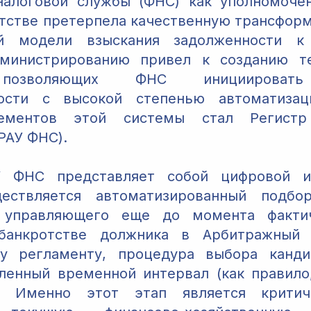
налоговой службы (ФНС) как уполномочен
отстве претерпела качественную трансфор
й модели взыскания задолженности к
министрированию привел к созданию те
 позволяющих ФНС инициировать
ности с высокой степенью автоматиза
ементов этой системы стал Регистр
РАУ ФНС).
 ФНС представляет собой цифровой и
ествляется автоматизированный подбо
 управляющего еще до момента факти
банкротстве должника в Арбитражный 
му регламенту, процедура выбора канди
ленный временной интервал (как правило
. Именно этот этап является критич