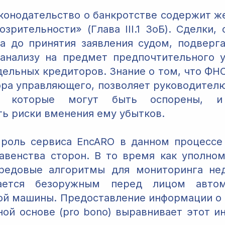
аконодательство о банкротстве содержит ж
озрительности» (Глава III.1 ЗоБ). Сделки,
а до принятия заявления судом, подверг
анализу на предмет предпочтительного 
дельных кредиторов. Знание о том, что ФНС
ра управляющего, позволяет руководител
й, которые могут быть оспорены, 
ь риски вменения ему убытков.
роль сервиса EncARO в данном процессе
авенства сторон. В то время как уполно
ередовые алгоритмы для мониторинга нед
ается безоружным перед лицом автом
ой машины. Предоставление информации о
ной основе (pro bono) выравнивает этот 