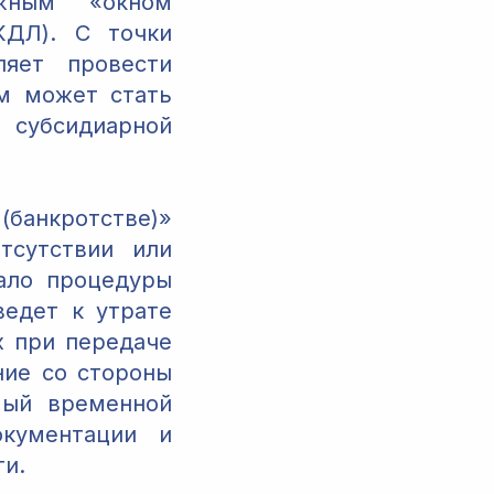
ажным «окном
КДЛ). С точки
ляет провести
м может стать
убсидиарной
(банкротстве)»
тсутствии или
чало процедуры
ведет к утрате
х при передаче
ие со стороны
мый временной
окументации и
ти.