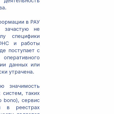
деятельность
ва.
формации в РАУ
) зачастую не
лу специфики
 ФНС и работы
де поступает с
 оперативного
ции данных или
ки утрачена.
ю значимость
 систем, таких
 bono), сервис
й в реестрах