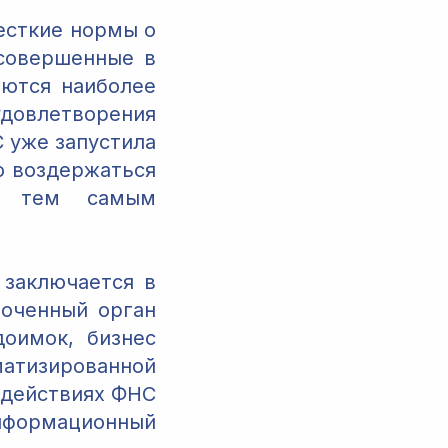
есткие нормы о
 совершенные в
аются наиболее
удовлетворения
 уже запустила
ю воздержаться
и тем самым
 заключается в
моченный орган
оимок, бизнес
атизированной
 действиях ФНС
информационный