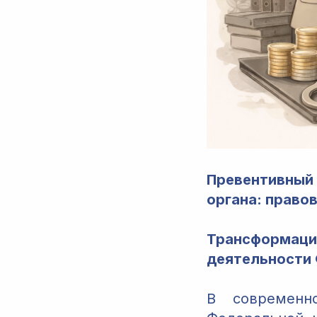
Превентивный
органа: право
Трансформа
деятельности
В современн