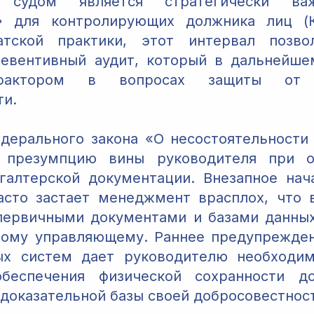
 судом является стратегически в
» для контролирующих должника лиц (
атской практики, этот интервал позво
ревентивный аудит, который в дальнейше
актором в вопросах защиты от с
ти.
Федерального закона «О несостоятельности 
т презумпцию вины руководителя при о
галтерской документации. Внезапное на
асто застает менеджмент врасплох, что 
первичными документами и базами данны
ному управляющему. Раннее предупрежден
ых систем дает руководителю необходи
беспечения физической сохранности д
доказательной базы своей добросовестнос