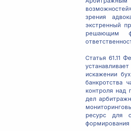
Арбитражным
возможностей
зрения адвок
экстренный п
решающим ф
ответственнос
Статья 61.11 
устанавливае
искажении бух
банкротства ч
контроля над 
дел арбитраж
мониторингов
ресурс для о
формирования 