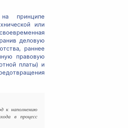
 на принципе
хнической или
своевременная
хранив деловую
отства, раннее
нную правовую
отной платы) и
предотвращения
од к наполнению
хода в процесс