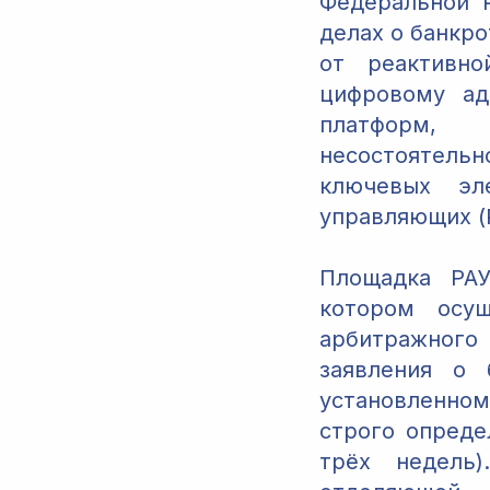
Федеральной 
делах о банкр
от реактивно
цифровому ад
платформ,
несостоятель
ключевых эл
управляющих (
Площадка РАУ
котором осущ
арбитражного
заявления о 
установленно
строго опреде
трёх недель)