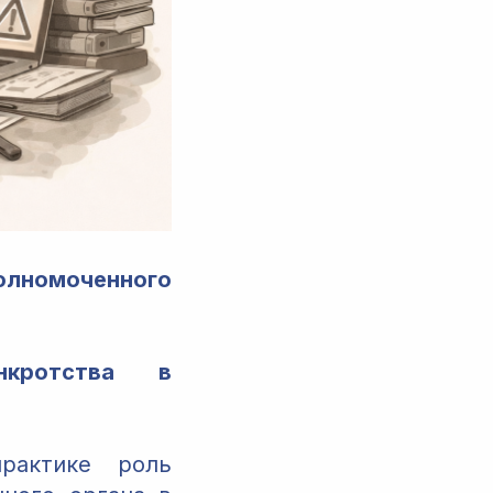
олномоченного
нкротства в
рактике роль