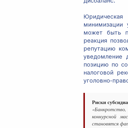
дисбаланс.
Юридическая
минимизации 
может быть п
реакция позво
репутацию ком
уведомление 
позицию по со
налоговой рек
уголовно-право
Риски субсидиа
«Банкротство,
конкурсной ма
становятся фа