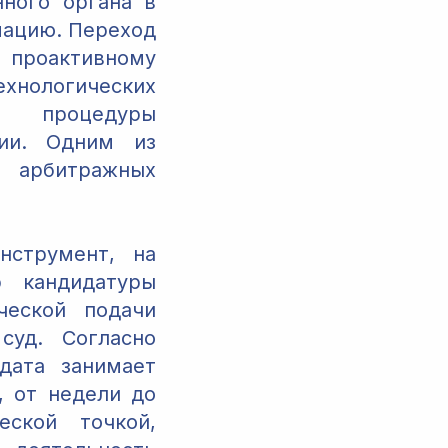
ного органа в
мацию. Переход
 проактивному
хнологических
 процедуры
ции. Одним из
 арбитражных
нструмент, на
р кандидатуры
ческой подачи
суд. Согласно
дата занимает
, от недели до
еской точкой,