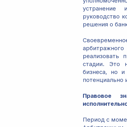
уполномоченно
устранение 
руководство к
решения о бан
Своевременн
арбитражног
реализовать 
стадии. Это 
бизнеса, но и
потенциально 
Правовое зн
исполнительно
Период с моме