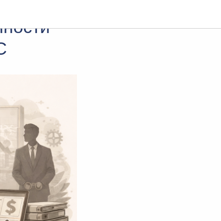
нности
С