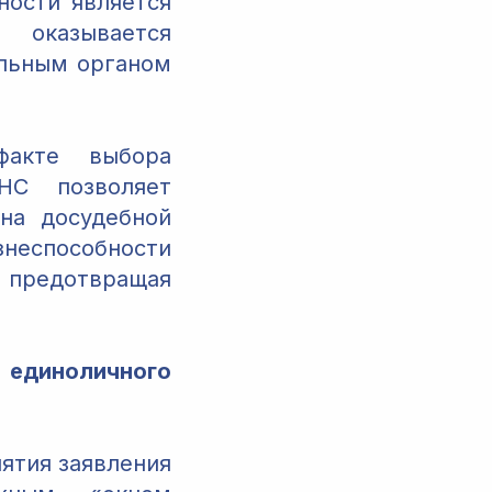
ности является
 оказывается
альным органом
факте выбора
НС позволяет
на досудебной
неспособности
, предотвращая
единоличного
ятия заявления