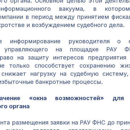
го органа. Основной целью этой деятель
информационного вакуума, в котором
омпании в период между принятием фиск
кротстве и возбуждением судебного дела.
ое информирование руководителя о 
о управляющего на площадке РАУ Ф
право на защиту интересов предприятия 
не только способствует сохранению жиз
 снижает нагрузку на судебную систему
избыточные банкротные процессы.
ачение «окна возможностей» для 
го органа
нта размещения заявки на РАУ ФНС до прин