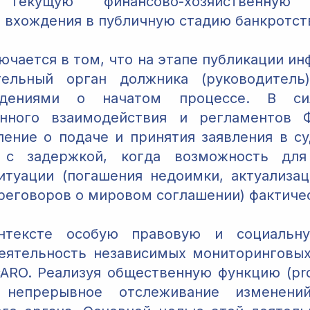
текущую финансово-хозяйственную 
т вхождения в публичную стадию банкротст
ючается в том, что на этапе публикации ин
ельный орган должника (руководитель
едениями о начатом процессе. В си
нного взаимодействия и регламентов
ление о подаче и принятия заявления в су
 с задержкой, когда возможность для
итуации (погашения недоимки, актуализа
реговоров о мировом соглашении) фактичес
нтексте особую правовую и социальну
еятельность независимых мониторинговых
cARO. Реализуя общественную функцию (pro
т непрерывное отслеживание изменени