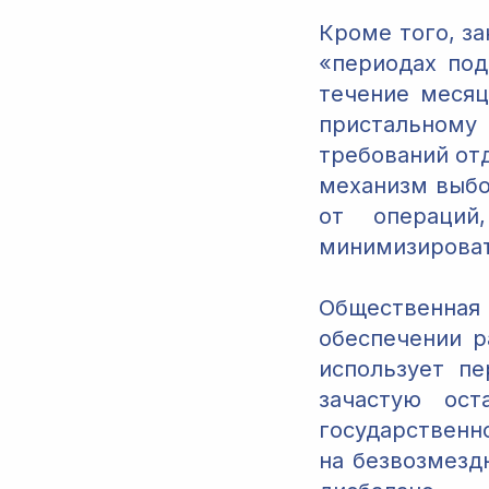
Кроме того, з
«периодах под
течение месяц
пристальному 
требований от
механизм выбо
от операци
минимизироват
Общественная 
обеспечении р
использует п
зачастую ост
государственн
на безвозмезд