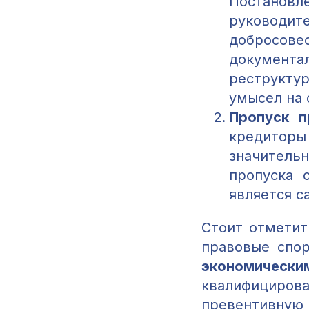
Постановл
руководи
добросов
документ
реструкту
умысел на 
Пропуск п
кредиторы
значительн
пропуска 
является с
Стоит отметит
правовые спор
экономическ
квалифициро
превентивную 