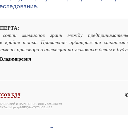
реследование.
ПЕРТА:
сотни миллионов грань между предприниматель
м крайне тонка. Правильная арбитражная стратеги
тмены приговора в апелляции по уголовным делам в буду
 Владимирович
✆
ЕСОВ КДЛ
 "ГАЕВСКИЙ И ПАРТНЕРЫ", ИНН 7725286159
ABK7ac1dcpevp24fEQ6uVQY3hCEzbE3