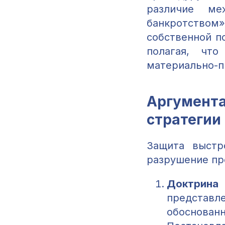
различие ме
банкротством
собственной п
полагая, чт
материально-п
Аргумента
стратегии
Защита выстр
разрушение пр
Доктрина
представл
обоснованн