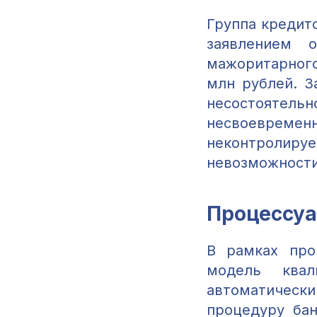
Группа кредит
заявлением 
мажоритарного
млн рублей. З
несостоятель
несвоевремен
неконтроли
невозможности
Процессуа
В рамках про
модель квал
автоматическ
процедуру бан