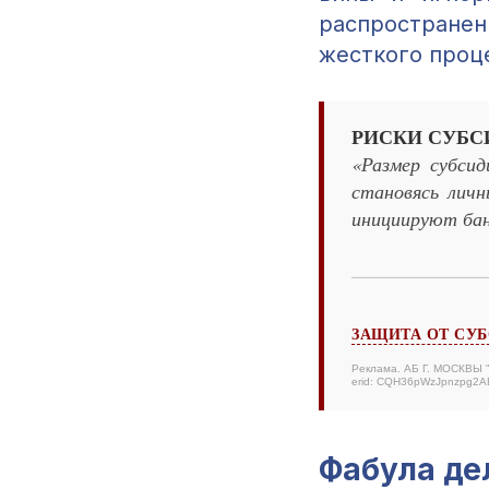
распростране
жесткого проц
РИСКИ СУБС
«Размер субси
становясь личн
инициируют ба
ЗАЩИТА ОТ СУ
Реклама. АБ Г. МОСКВЫ
erid: CQH36pWzJpnzpg2
Фабула де