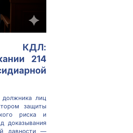
ти КДЛ:
кании 214
сидиарной
 должника лиц
ктором защиты
ского риска и
од доказывания
ой давности —