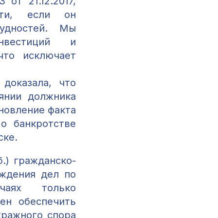
т 21.12.2017,
сти, если он
удностей. Мы
нвестиций и
что исключает
доказала, что
янии должника
ановление факта
 о банкротстве
ске.
.) гражданско-
уждения дел по
аях только
ен обеспечить
тражного спора