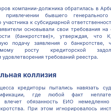
оров компании-должника обратилась в Арб
о привлечении бывшего генерального
 участника к субсидиарной ответственност
аявители основывали свои требования на с
ности (банкротстве)», утверждая, что 
ную подачу заявления о банкротстве, 
руемому росту кредиторской задо
 удовлетворения требований реестра.
льная коллизия
цесса кредиторы пытались навязать су
ификации, где любой факт неплатеж
и влечет обязанность ЕИО немедленно
кротства. При этом игнорировалось инс