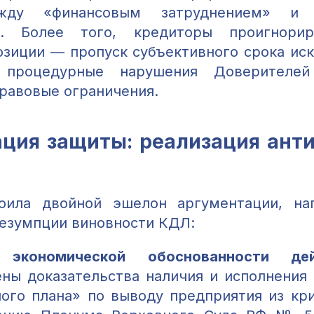
жду «финансовым затруднением» и 
». Более того, кредиторы проигнори
озиции — пропуск субъективного срока иск
о процедурные нарушения Доверителей
равовые ограничения.
ция защиты: реализация ант
оила двойной эшелон аргументации, на
езумпции виновности КДЛ:
 экономической обоснованности дей
ены доказательства наличия и исполнения
ого плана» по выводу предприятия из кри