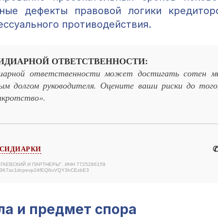
нные дефекты правовой логики кредитор
ессуального противодействия.
ИДИАРНОЙ ОТВЕТСТВЕННОСТИ:
диарной ответственности может достигать сотен ми
ым долгом руководителя. Оцените ваши риски до того
нкротство».
✆
БСИДИАРКИ
 "ГАЕВСКИЙ И ПАРТНЕРЫ", ИНН 7725286159
ABK7ac1dcpevp24fEQ6uVQY3hCEzbE3
ла и предмет спора