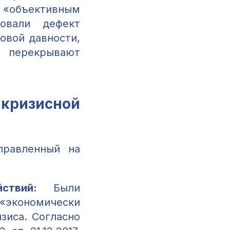
«объективным
ровали дефект
овой давности,
 перекрывают
икризисной
правленный на
ствий:
Были
 «экономически
зиса. Согласно