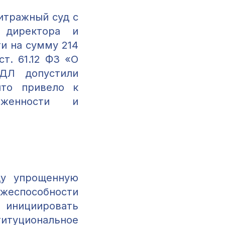
итражный суд с
 директора и
и на сумму 214
т. 61.12 ФЗ «О
КДЛ допустили
что привело к
лженности и
ду упрощенную
еспособности
 инициировать
титуциональное