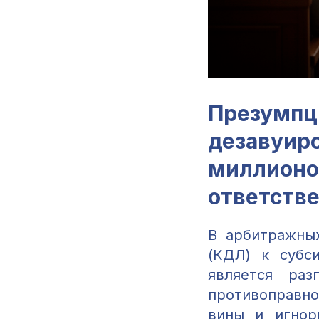
Презум
дезавуир
миллионо
ответств
В арбитражны
(КДЛ) к субс
является раз
противоправно
вины и игнор