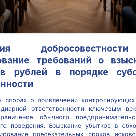
пция добросовестнос
ование требований о взыс
в рублей в порядке суб
енности
х спорах о привлечении контролирующих
идиарной ответственности ключевым ве
граничение обычного предприниматель
го поведения. Взыскание убытков в обх
ирование пресекательных сроков исков