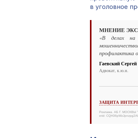
в уголовное п
МНЕНИЕ ЭКС
«В делах на 
мошенничество
профилактика о
Гаевский Сергей
Адвокат, к.ю.н.
ЗАЩИТА ИНТЕР
Реклама. АБ Г. МОСКВЫ
erid: CQH36pWzJpnzpg2