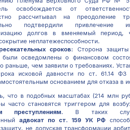
ению Пленума Верховного Суда РФ № 53 о
тель освобождается от ответственно
естно рассчитывал на преодоление тр
ально подтвердили привлечение и
ризацию долгов в вменяемый период, 
сокрытие неплатежеспособности.
ресекательных сроков:
Сторона защиты 
 были осведомлены о финансовом состо
о раньше, чем заявили о требованиях. Уст
срока исковой давности по ст. 61.14 ФЗ
амостоятельным основанием для отказа в и
ь, что в подобных масштабах (214 млн руб
ы часто становятся триггером для возб
им преступлениям
. В таких случ
ванный
адвокат по ст. 159 УК РФ
способ
защиту, не допуская трансформации арби