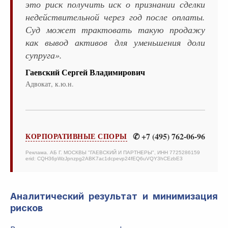
это риск получить иск о признании сделки
недействительной через год после оплаты.
Суд может трактовать такую продажу
как вывод активов для уменьшения доли
супруга».
Гаевский Сергей Владимирович
Адвокат, к.ю.н.
✆ +7 (495) 762-06-96
КОРПОРАТИВНЫЕ СПОРЫ
Реклама. АБ Г. МОСКВЫ "ГАЕВСКИЙ И ПАРТНЕРЫ", ИНН 7725286159
erid: CQH36pWzJpnzpg2ABK7ac1dcpevp24fEQ6uVQY3hCEzbE3
Аналитический результат и минимизация
рисков