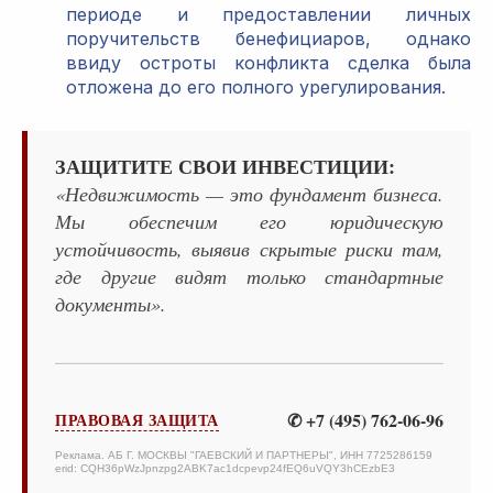
периоде и предоставлении личных
поручительств бенефициаров, однако
ввиду остроты конфликта сделка была
отложена до его полного урегулирования.
ЗАЩИТИТЕ СВОИ ИНВЕСТИЦИИ:
«Недвижимость — это фундамент бизнеса.
Мы обеспечим его юридическую
устойчивость, выявив скрытые риски там,
где другие видят только стандартные
документы».
✆ +7 (495) 762-06-96
ПРАВОВАЯ ЗАЩИТА
Реклама. АБ Г. МОСКВЫ "ГАЕВСКИЙ И ПАРТНЕРЫ", ИНН 7725286159
erid: CQH36pWzJpnzpg2ABK7ac1dcpevp24fEQ6uVQY3hCEzbE3